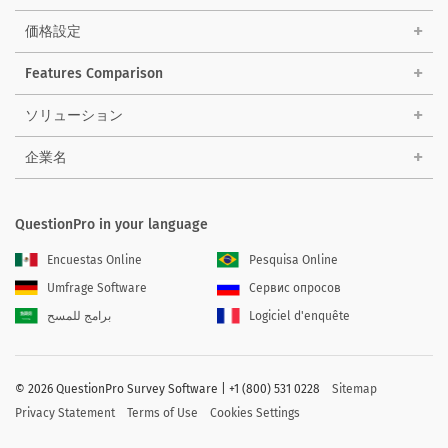
価格設定
Features Comparison
ソリューション
企業名
QuestionPro in your language
Encuestas Online
Pesquisa Online
Umfrage Software
Сервис опросов
برامج للمسح
Logiciel d'enquête
©
2026 QuestionPro Survey Software | +1 (800) 531 0228
Sitemap
Privacy Statement
Terms of Use
Cookies Settings