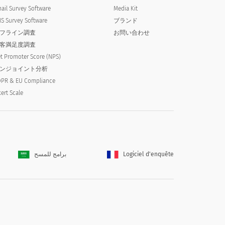
ail Survey Software
Media Kit
S Survey Software
ブランド
フライン調査
お問い合わせ
客満足度調査
t Promoter Score (NPS)
ンジョイント分析
しましたか？これにより、既存の状態から
PR & EU Compliance
kert Scale
, sweats, or had a temperature that
isting condition.
برامج للمسح
Logiciel d'enquête