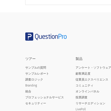
滞在日を以下から選択してください：
滞在日を選択してください：
ツアー
製品
サンプルの質問
アンケート・ソフトウェ
サンプルレポート
顧客満足度
あなた、またはあなたが接触したことのあ
調査ロジック
従業員エクスペリエンス
Branding
コミュニティ
Have you, or anyone you have been i
統合
オンラインパネル
14 days?
プロフェッショナルサービス
投票調査
セキュリティー
リサーチエディション
LivePoll
はい