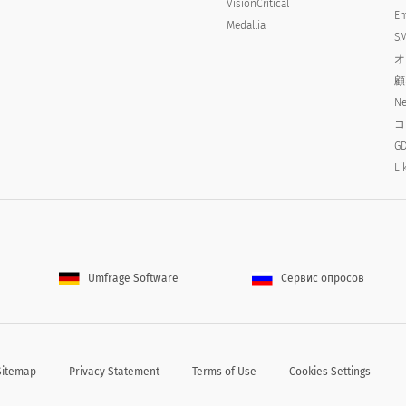
VisionCritical
Em
Medallia
SM
オ
顧
Ne
コ
兆候や症状があったか、または体温が100.0f以上上昇
GD
Li
 of a fever in the past 24 hours such as chills
ter? This excludes any symptoms from any pre-ex
Umfrage Software
Сервис опросов
Sitemap
Privacy Statement
Terms of Use
Cookies Settings