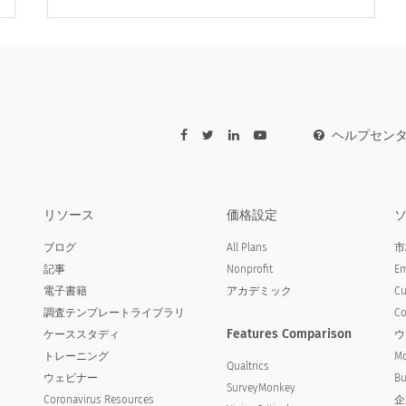
ヘルプセン
リソース
価格設定
ア
ブログ
All Plans
市
記事
Nonprofit
Em
る人は、過去14日間にCovid-19の陽性検査または推
電子書籍
アカデミック
Cu
調査テンプレートライブラリ
Co
n contact with, had a positive test or presumpt
Features Comparison
ケーススタディ
ウ
トレーニング
Mo
Qualtrics
ウェビナー
Bu
SurveyMonkey
Coronavirus Resources
企