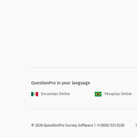
番号
過去24時間に、悪寒、発汗などの発熱の
の症状が除外されます。
Have you had any signs or symptoms
is elevated for you/100.0f or grea
QuestionPro in your language
はい
Encuestas Online
Pesquisa Online
番号
©
2026 QuestionPro Survey Software | +1 (800) 531 0228