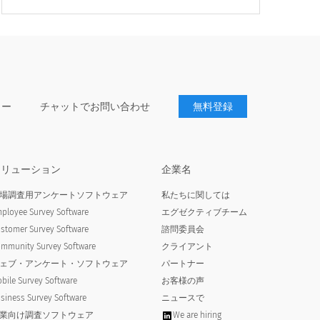
ター
チャットでお問い合わせ
無料登録
ソリューション
企業名
場調査用アンケートソフトウェア
私たちに関しては
ployee Survey Software
エグゼクティブチーム
定検査を受けたことがありますか？
stomer Survey Software
諮問委員会
mmunity Survey Software
クライアント
ive test for Covid-19 in the last
ェブ・アンケート・ソフトウェア
パートナー
bile Survey Software
お客様の声
siness Survey Software
ニュースで
業向け調査ソフトウェア
We are hiring