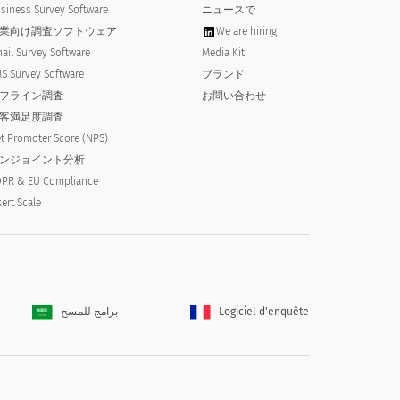
siness Survey Software
ニュースで
業向け調査ソフトウェア
We are hiring
ail Survey Software
Media Kit
S Survey Software
ブランド
フライン調査
お問い合わせ
客満足度調査
t Promoter Score (NPS)
ンジョイント分析
PR & EU Compliance
kert Scale
برامج للمسح
Logiciel d'enquête