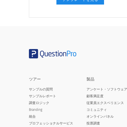
5.民族を選択してください
5. Please select your ethnicity
ヒスパニックまたはラテン系
アメリカインディアンまたはアラスカ原住民
ツアー
製品
アジア人
サンプルの質問
アンケート・ソフトウェ
黒人またはアフリカ系アメリカ人
サンプルレポート
顧客満足度
調査ロジック
従業員エクスペリエンス
ハワイ先住民または他の太平洋諸島人
Branding
コミュニティ
白人または白
統合
オンラインパネル
プロフェッショナルサービス
投票調査