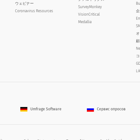
ウェビナー
Bu
SurveyMonkey
Coronavirus Resources
企
VisionCritical
Em
Medallia
SM
オ
顧
Ne
コ
い
GD
Li
 you drive
Umfrage Software
Сервис опросов
ience