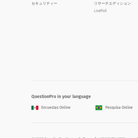
多民族
セキュリティー
リサーチエディション
LivePoll
その他
どちらかというと言いたくない
6.運転する車両の種類を選択してくださ
6. Please select the type of vehicle
QuestionPro in your language
Encuestas Online
Pesquisa Online
7.運転体験を選択してください
7. Please select your driving exper