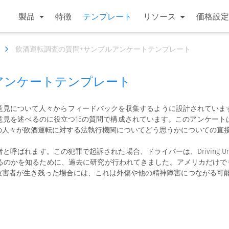
製品
特徴
テンプレート
リソース
価格設定
飲酒運転調査の質問+サンプルアンケートテンプレート
アンケートテンプレート
意見について人々からフィードバックを収集するように設計されていま
意見を述べるのに役立つ15の質問で構成されています。このアンケート
の人々が飲酒運転に対する法執行機関についてどう思うかについての直
ます。この犯罪で起訴された場合、ドライバーは、Driving Under t
のかを知るために、過去に研究が行われてきました。アメリカだけでも、
被害者が生き残った場合には、これは外傷や他の精神障害につながる可