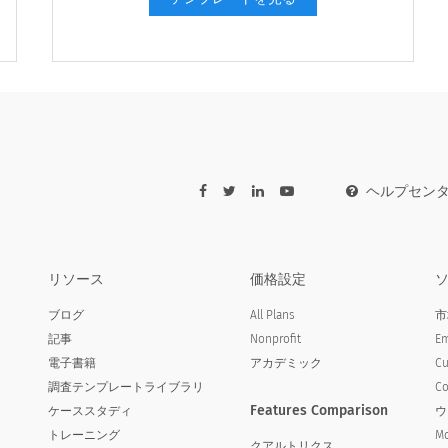
ヘルプセン
リソース
価格設定
ア
ブログ
All Plans
市
記事
Nonprofit
Em
電子書籍
アカデミック
Cu
調査テンプレートライブラリ
Co
Features Comparison
ケーススタディ
ウ
トレーニング
Mo
クアルトリクス