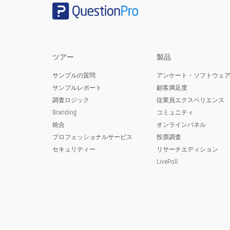
優れた
とても良い
良い
ツアー
製品
フェア
サンプルの質問
アンケート・ソフトウェ
サンプルレポート
顧客満足度
貧しいです
調査ロジック
従業員エクスペリエンス
Branding
コミュニティ
N / A
統合
オンラインパネル
プロフェッショナルサービス
投票調査
セキュリティー
リサーチエディション
LivePoll
全体的に、支払った価格と比較して[COM
Overall, the value of [COMPANY]'s 
優れた