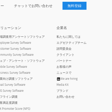
ター
チャットでお問い合わせ
無料登録
ソリューション
企業名
場調査用アンケートソフトウェア
私たちに関しては
ployee Survey Software
エグゼクティブチーム
stomer Survey Software
諮問委員会
mmunity Survey Software
クライアント
ェブ・アンケート・ソフトウェア
パートナー
bile Survey Software
お客様の声
siness Survey Software
ニュースで
業向け調査ソフトウェア
We are hiring
ail Survey Software
Media Kit
S Survey Software
ブランド
フライン調査
お問い合わせ
客満足度調査
t Promoter Score (NPS)