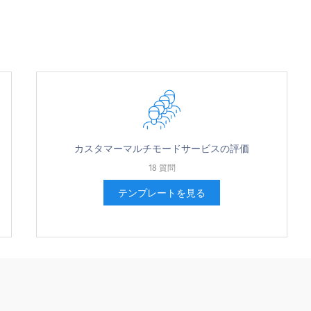
th the amount of contact between you/your org
カスタマーマルチモードサービスの評価
18 質問
テンプレートを見る
織のサービスの品質は、次のとおりです。
 sales organization service is: