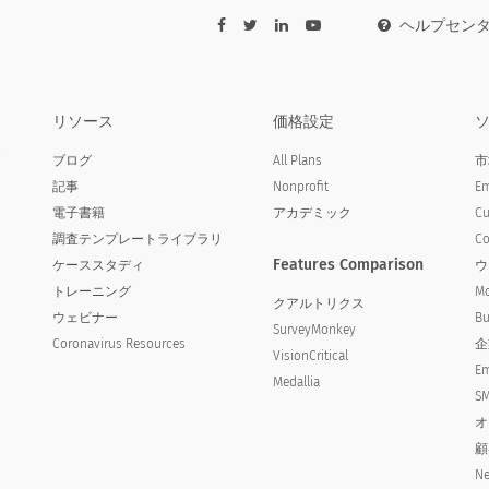
ヘルプセン
リソース
価格設定
ア
ブログ
All Plans
市
記事
Nonprofit
Em
電子書籍
アカデミック
Cu
調査テンプレートライブラリ
Co
Features Comparison
ケーススタディ
ウ
トレーニング
Mo
クアルトリクス
ウェビナー
Bu
SurveyMonkey
Coronavirus Resources
企
VisionCritical
PANY]のサービスの価値は、次のとおりです。
Em
Medallia
SM
services compared with the price paid is:
オ
顧
Ne