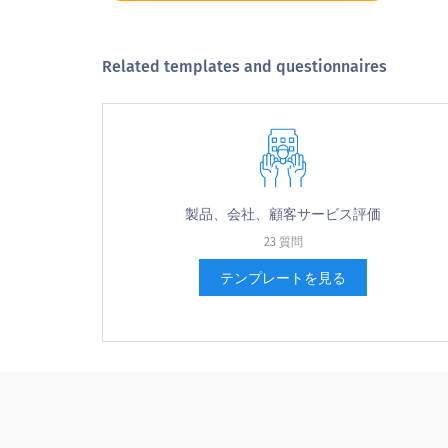
Overall, how satisfied are you wi
非常に満足
Related templates and questionnaires
満足
中性
不満な
製品、会社、顧客サービス評価
非常に不満
23 質問
わからない
テンプレートを見る
全体的に、[COMPANY] 'sの販売組
Overall, the quality of [COMPANY]'s