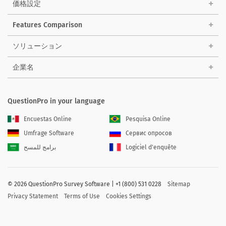
価格設定
Features Comparison
ソリューション
企業名
QuestionPro in your language
Encuestas Online
Pesquisa Online
Umfrage Software
Сервис опросов
برامج للمسح
Logiciel d'enquête
©
2026 QuestionPro Survey Software | +1 (800) 531 0228
Sitemap
Privacy Statement
Terms of Use
Cookies Settings