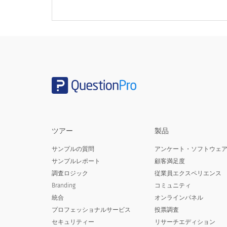
毎週
毎月
月に1回未満
決して
Japanese (日本語) translation missing for :
ツアー
製品
3. Rate the following library service. Please select the most ap
サンプルの質問
アンケート・ソフトウェ
サンプルレポート
顧客満足度
調査ロジック
従業員エクスペリエンス
Branding
コミュニティ
Japanese (日本語) translation missing for : Customer service
統合
オンラインパネル
Japanese (日本語) translation missing for : Collection of books,
プロフェッショナルサービス
投票調査
DVDs and other reference material
セキュリティー
リサーチエディション
Japanese (日本語) translation missing for : Books and program