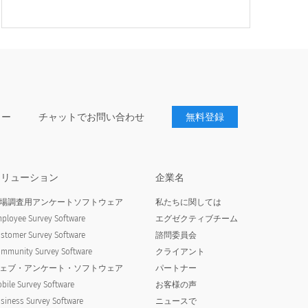
ター
チャットでお問い合わせ
無料登録
ソリューション
企業名
場調査用アンケートソフトウェア
私たちに関しては
ployee Survey Software
エグゼクティブチーム
tion
Japanese (日本語) translation
Japanese (日本語) translation
missing for : Poor
missing for : Not sure
stomer Survey Software
諮問委員会
mmunity Survey Software
クライアント
ェブ・アンケート・ソフトウェア
パートナー
bile Survey Software
お客様の声
siness Survey Software
ニュースで