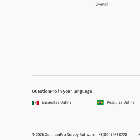
LivePoll
for children (classes, story-time)
Japanese (日本語) translation missing for : Computer and
Internet
Japanese (日本語) translation missing for : Lending of books
and other reference material
Japanese (日本語) translation missing for : Printers and other
stationery
Japanese (日本語) translation missing for : Hours of operation
Japanese (日本語) translation missing for : Library staff
Japanese (日本語) translation missing for : Overall library
functionality
QuestionPro in your language
Encuestas Online
Pesquisa Online
4.図書館サービスについてどのように
図書館のウェブサイト
©
2026 QuestionPro Survey Software | +1 (800) 531 0228