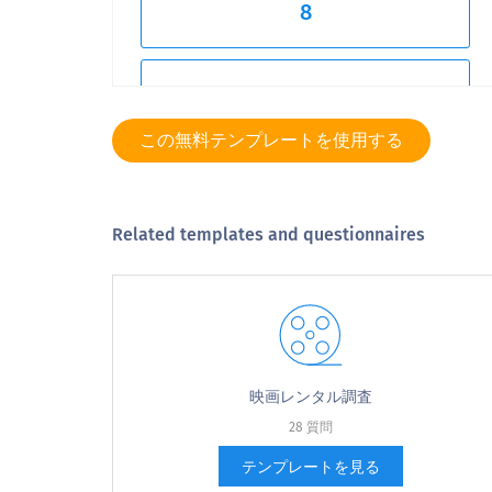
8
9
この無料テンプレートを使用する
10
Related templates and questionnaires
ありそうにない
2.公立図書館を訪れる頻度は平均してど
2. On an average how often do you v
映画レンタル調査
28 質問
毎日
テンプレートを見る