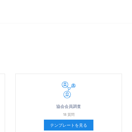
れくらいですか？
isit public libraries?
協会会員調査
18 質問
テンプレートを見る