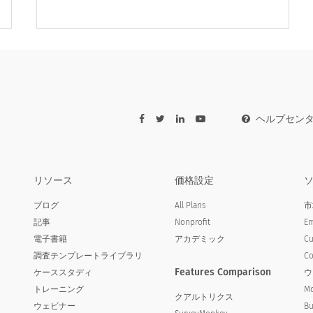
ヘルプセン
リソース
価格設定
propriate answer option:
ア
ブログ
All Plans
市
記事
Nonprofit
Em
Japanese (日本語) translation
Japanese (日本語) translation
Japanese (日本語) transla
missing for : Excellent
missing for : Good
missing for : Fair
電子書籍
アカデミック
Cu
調査テンプレートライブラリ
Co
Features Comparison
ケーススタディ
ウ
トレーニング
Mo
クアルトリクス
ウェビナー
Bu
s