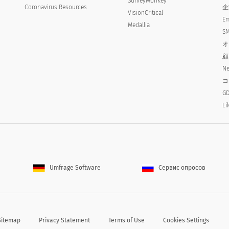
SurveyMonkey
Coronavirus Resources
企
VisionCritical
Em
Medallia
SM
オ
顧
Ne
コ
GD
Li
Umfrage Software
Сервис опросов
知りましたか？該当するものをすべて選択してください
Sitemap
Privacy Statement
Terms of Use
Cookies Settings