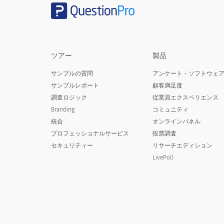
あなたの生年は（例：1996）：
ツアー
製品
サンプルの質問
アンケート・ソフトウェ
サンプルレポート
顧客満足度
調査ロジック
従業員エクスペリエンス
Branding
コミュニティ
大学での財政援助の目的のためにあなた
統合
オンラインパネル
プロフェッショナルサービス
投票調査
How have you declared yourself to 
セキュリティー
リサーチエディション
LivePoll
依存
独立した
覚えていない