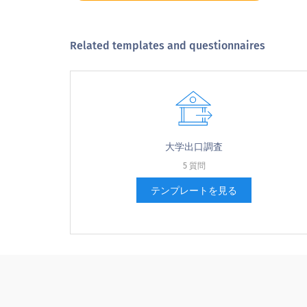
学部生
卒業生
Related templates and questionnaires
返済中
その他
大学出口調査
5 質問
あなたの性別：
テンプレートを見る
Your gender is:
女性
男性
その他/応答しないことを希望します