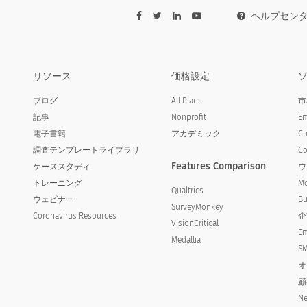
ヘルプセン
リソース
価格設定
ア
ブログ
All Plans
市
記事
Nonprofit
Em
電子書籍
アカデミック
Cu
調査テンプレートライブラリ
Co
の依存関係について自分自身をどのように宣言しました
Features Comparison
ケーススタディ
ウ
トレーニング
Mo
be regarding your dependence for financial aid
Qualtrics
ウェビナー
Bu
SurveyMonkey
Coronavirus Resources
企
VisionCritical
Em
Medallia
SM
オ
顧
Ne