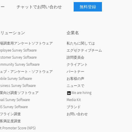
ター
チャットでお問い合わせ
無料登録
ソリューション
企業名
場調査用アンケートソフトウェア
私たちに関しては
ployee Survey Software
エグゼクティブチーム
stomer Survey Software
諮問委員会
mmunity Survey Software
クライアント
か
ェブ・アンケート・ソフトウェア
パートナー
bile Survey Software
お客様の声
 purposes in college?
siness Survey Software
ニュースで
業向け調査ソフトウェア
We are hiring
ail Survey Software
Media Kit
S Survey Software
ブランド
フライン調査
お問い合わせ
客満足度調査
t Promoter Score (NPS)