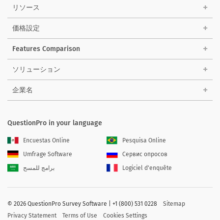
リソース
価格設定
Features Comparison
ソリューション
企業名
QuestionPro in your language
Encuestas Online
Pesquisa Online
Umfrage Software
Сервис опросов
برامج للمسح
Logiciel d'enquête
©
2026 QuestionPro Survey Software | +1 (800) 531 0228
Sitemap
Privacy Statement
Terms of Use
Cookies Settings