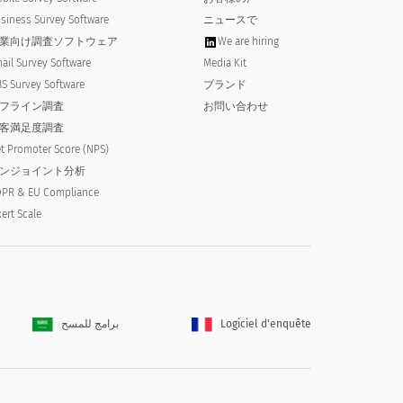
siness Survey Software
ニュースで
業向け調査ソフトウェア
We are hiring
ail Survey Software
Media Kit
S Survey Software
ブランド
フライン調査
お問い合わせ
客満足度調査
t Promoter Score (NPS)
ンジョイント分析
PR & EU Compliance
kert Scale
برامج للمسح
Logiciel d'enquête