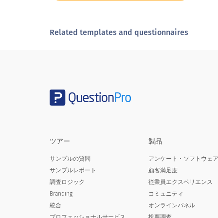
2年間のプログラム
4年間のプログラム
Related templates and questionnaires
その他
あなたの性別：
Your gender is:
ツアー
製品
女性
サンプルの質問
アンケート・ソフトウェ
男性
サンプルレポート
顧客満足度
調査ロジック
従業員エクスペリエンス
その他/応答しないことを希望します
Branding
コミュニティ
統合
オンラインパネル
プロフェッショナルサービス
投票調査