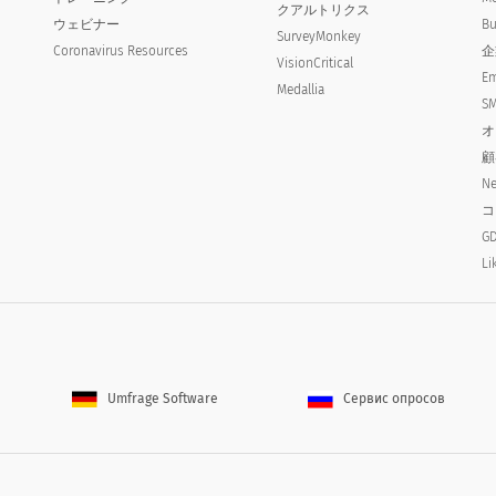
クアルトリクス
ウェビナー
Bu
SurveyMonkey
Coronavirus Resources
企
VisionCritical
Em
Medallia
SM
オ
顧
Ne
コ
に評価しますか？
GD
l quality of this undergraduate experience?
Li
Umfrage Software
Сервис опросов