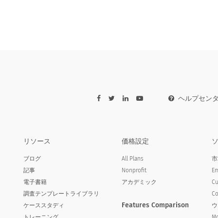
ヘルプセン
リソース
価格設定
ア
ブログ
All Plans
市
記事
Nonprofit
Em
電子書籍
アカデミック
Cu
調査テンプレートライブラリ
Co
Features Comparison
ケーススタディ
ウ
トレーニング
Mo