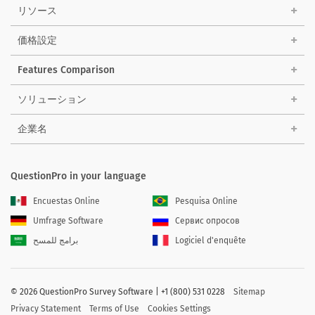
リソース
価格設定
Features Comparison
ソリューション
企業名
QuestionPro in your language
Encuestas Online
Pesquisa Online
Umfrage Software
Сервис опросов
برامج للمسح
Logiciel d'enquête
©
2026 QuestionPro Survey Software | +1 (800) 531 0228
Sitemap
Privacy Statement
Terms of Use
Cookies Settings