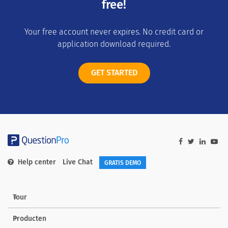
free!
Your free account never expires. No credit card or
application download required.
GET STARTED
Help center
Live Chat
GRATIS DEMO
Tour
Producten