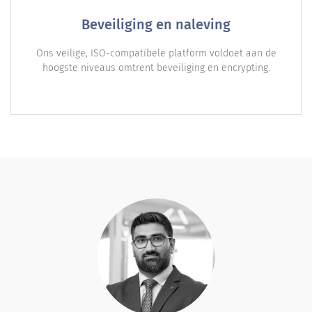
Beveiliging en naleving
Ons veilige, ISO-compatibele platform voldoet aan de
hoogste niveaus omtrent beveiliging en encrypting.