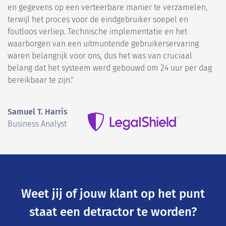
en gegevens op een verteerbare manier te verzamelen,
terwijl het proces voor de eindgebruiker soepel en
foutloos verliep. Technische implementatie en het
waarborgen van een uitmuntende gebruikerservaring
waren belangrijk voor ons, dus het was van cruciaal
belang dat het systeem werd gebouwd om 24 uur per dag
bereikbaar te zijn."
Samuel T. Harris
Business Analyst
Weet jij of jouw klant op het punt
staat een detractor te worden?