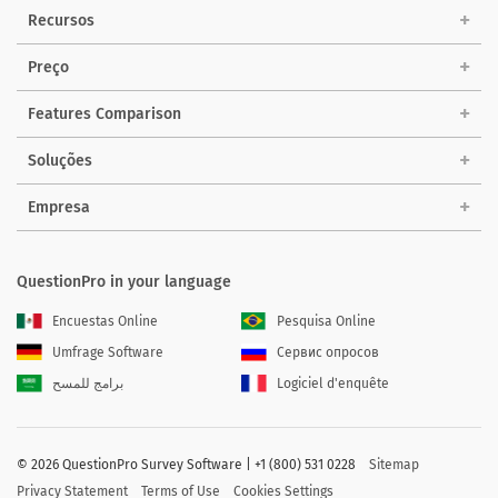
Recursos
Preço
Features Comparison
Soluções
Empresa
QuestionPro in your language
Encuestas Online
Pesquisa Online
Umfrage Software
Сервис опросов
برامج للمسح
Logiciel d'enquête
©
2026 QuestionPro Survey Software | +1 (800) 531 0228
Sitemap
Privacy Statement
Terms of Use
Cookies Settings