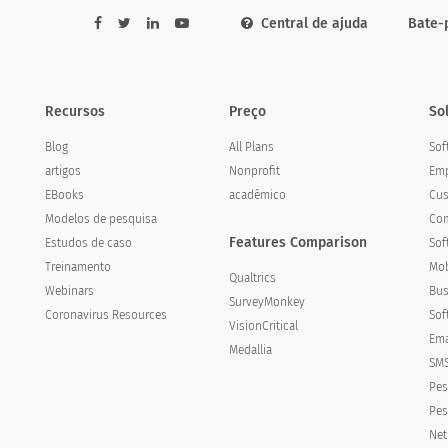
Central de ajuda
Bate-
Recursos
Preço
So
Blog
All Plans
Sof
artigos
Nonprofit
Emp
EBooks
acadêmico
Cus
Modelos de pesquisa
Com
Features Comparison
Estudos de caso
Sof
Treinamento
Mob
Qualtrics
Webinars
Bus
SurveyMonkey
or seu cartão de débito?
Coronavirus Resources
Sof
VisionCritical
est your debit card?
Ema
Medallia
SMS
Pes
Pes
Net