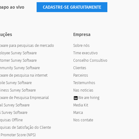
papo ao vivo
CADASTRE-SE GRATUITAMENTE
luções
Empresa
tware para pesquisas de mercado
Sobre nós
loyee Survey Software
Time executivo
tomer Survey Software
Conselho Consultivo
munity Survey Software
Clientes
tware de pesquisa na internet
Parceiros
ile Survey Software
Testemunhos
iness Survey Software
Nas noticias
tware de Pesquisa Empresarial
We are hiring
il Survey Software
Media Kit
 Survey Software
Marca
quisas Offline
Nos contate
quisas de Satisfação do Cliente
 Promoter Score (NPS)