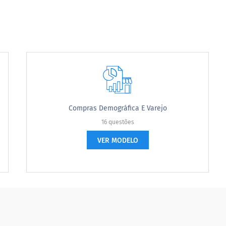
Compras Demográfica E Varejo
16 questões
VER MODELO
cartão de débito?
you use your debit card?