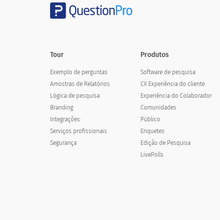
Diariamente
2-3 vezes por semana
Uma vez por semana
Tour
Produtos
Exemplo de perguntas
Software de pesquisa
Por mês
Amostras de Relatórios
CX Experiência do cliente
Quase nunca
Lógica de pesquisa
Experiência do Colaborador
Branding
Comunidades
Integrações
Público
Serviços profissionais
Enquetes
Segurança
Edição de Pesquisa
Qual das opções a seguir descreve melh
LivePolls
Which of the following describes b
Um cartão de débito internacional
Cartão de débito nacional