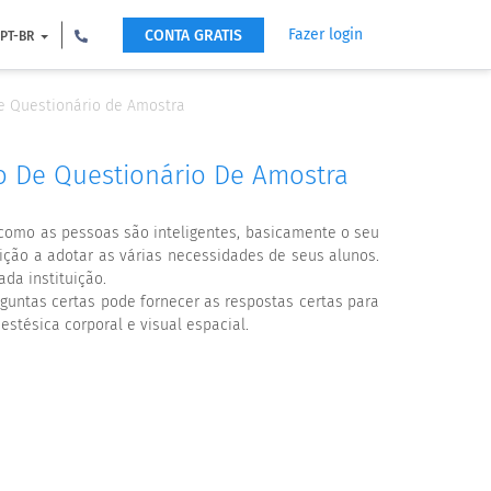
Fazer login
CONTA GRATIS
PT-BR
de Questionário de Amostra
lo De Questionário De Amostra
 como as pessoas são inteligentes, basicamente o seu
ição a adotar as várias necessidades de seus alunos.
da instituição.
guntas certas pode fornecer as respostas certas para
estésica corporal e visual espacial.