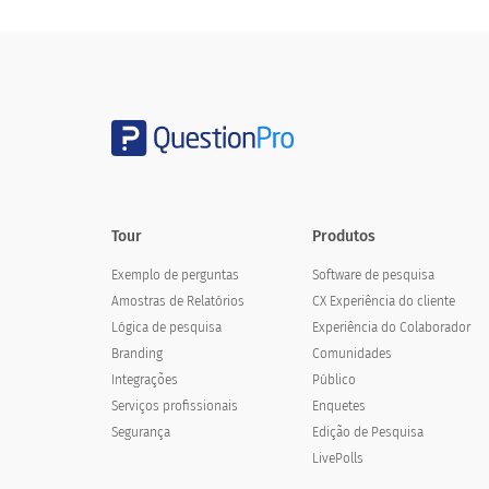
30-35 anos
Acima de 35 anos
3. Por favor, selecione sua etnia.
Tour
Produtos
3. Please select your ethnicity
Exemplo de perguntas
Software de pesquisa
Amostras de Relatórios
CX Experiência do cliente
Preto
Lógica de pesquisa
Experiência do Colaborador
Branco
Branding
Comunidades
Integrações
Público
hispânico
Serviços profissionais
Enquetes
Segurança
Edição de Pesquisa
Ásia
LivePolls
Americano nativo