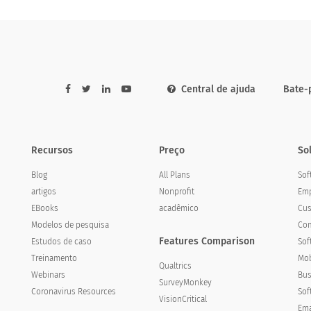
Central de ajuda
Bate-
Recursos
Preço
So
Blog
All Plans
Sof
artigos
Nonprofit
Emp
EBooks
acadêmico
Cus
Modelos de pesquisa
Com
Features Comparison
Estudos de caso
Sof
Treinamento
Mob
Qualtrics
Webinars
Bus
SurveyMonkey
Coronavirus Resources
Sof
VisionCritical
Ema