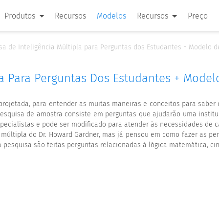
Produtos
Recursos
Modelos
Recursos
Preço
sa de Inteligência Múltipla para Perguntas dos Estudantes + Modelo 
pla Para Perguntas Dos Estudantes + Mode
é projetada, para entender as muitas maneiras e conceitos para saber
e pesquisa de amostra consiste em perguntas que ajudarão uma institu
pecialistas e pode ser modificado para atender às necessidades de ca
 múltipla do Dr. Howard Gardner, mas já pensou em como fazer as per
a pesquisa são feitas perguntas relacionadas à lógica matemática, cin