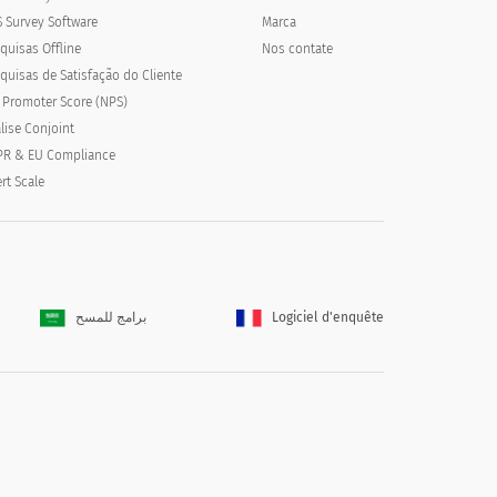
 Survey Software
Marca
quisas Offline
Nos contate
quisas de Satisfação do Cliente
 Promoter Score (NPS)
lise Conjoint
R & EU Compliance
ert Scale
برامج للمسح
Logiciel d'enquête