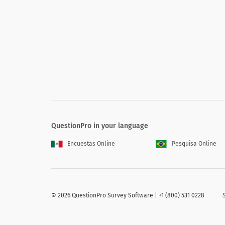
indiano
4. Por favor, selecione seu gênero
4. Please select your gender
Masculino
QuestionPro in your language
Fêmea
Encuestas Online
Pesquisa Online
Outras
©
2026 QuestionPro Survey Software | +1 (800) 531 0228
5. Selecione a opção de resposta mais 