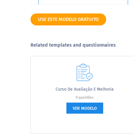
9
USE ESTE MODELO GRATUITO
10
Related templates and questionnaires
Muito improvável
2. Por favor, selecione sua faixa etária.
2. Please select your age category
Curso De Avaliação E Melhoria
9 questões
Abaixo de 18 anos
VER MODELO
19-25 anos
25-30 anos