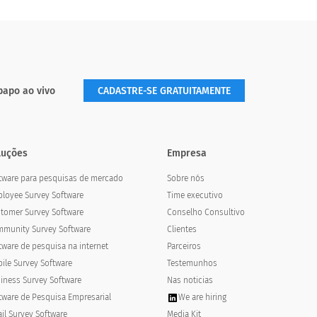
papo ao vivo
CADASTRE-SE GRATUITAMENTE
luções
Empresa
tware para pesquisas de mercado
Sobre nós
loyee Survey Software
Time executivo
tomer Survey Software
Conselho Consultivo
munity Survey Software
Clientes
tware de pesquisa na internet
Parceiros
ile Survey Software
Testemunhos
iness Survey Software
Nas noticias
tware de Pesquisa Empresarial
We are hiring
il Survey Software
Media Kit