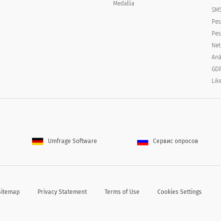
Medallia
SMS
Pes
Pes
Net
Aná
GDP
Lik
Umfrage Software
Сервис опросов
Sitemap
Privacy Statement
Terms of Use
Cookies Settings
adequada.