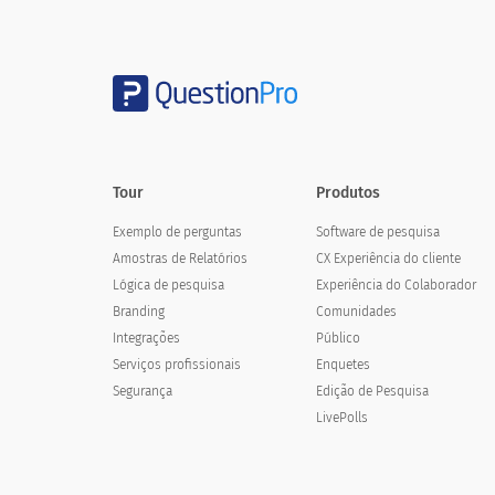
years to help you address anticip
Desenvolvimento de diferentes cenários de 
Estratégia / planejamento adaptativo e pe
Educar / envolver o quadro da minha organi
Tour
Produtos
Educar / envolver a equipe e os voluntário
Exemplo de perguntas
Software de pesquisa
Entendendo o papel que minha organização 
Amostras de Relatórios
CX Experiência do cliente
Lógica de pesquisa
Experiência do Colaborador
Comunicação com as principais partes inter
Branding
Comunidades
Integrações
Público
Formação de parcerias estratégicas
Serviços profissionais
Enquetes
Desenvolvimento / expansão de programas
Segurança
Edição de Pesquisa
LivePolls
Liderança / desenvolvimento profissional c
Contratação / recrutamento de novos funcio