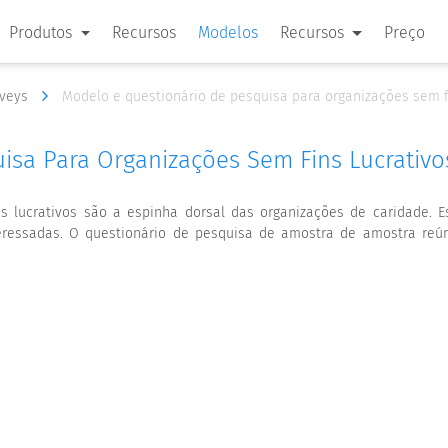
Produtos
Recursos
Modelos
Recursos
Preço
rveys
Modelo e questionário de pesquisa para organizações sem fi
isa Para Organizações Sem Fins Lucrativo
s lucrativos são a espinha dorsal das organizações de caridade. 
teressadas. O questionário de pesquisa de amostra de amostra reún