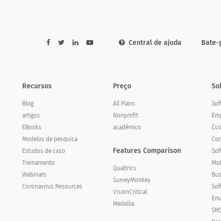
ated changes and organizational needs
programa / financiamento
Central de ajuda
Bate-
rmanência ágil em um ambiente em mudança
zação em questões importantes
Recursos
Preço
So
s da minha organização em questões importantes
Blog
All Plans
Sof
pode desempenhar na advocacia como organização sem fins lucrativo
artigos
Nonprofit
Emp
EBooks
acadêmico
Cus
essadas da minha organização
Modelos de pesquisa
Com
Features Comparison
Estudos de caso
Sof
Treinamento
Mob
Qualtrics
Webinars
Bus
SurveyMonkey
Coronavirus Resources
Sof
VisionCritical
om equipe
Ema
Medallia
SMS
nários