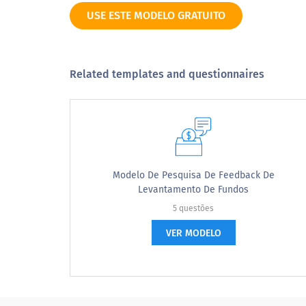
Participação na defesa de políticas
USE ESTE MODELO GRATUITO
Desenvolvimento de novas parcerias estraté
Planejamento de sucessão
Related templates and questionnaires
Expandindo os programas atuais
Desenvolvendo novos programas
Aumentar / alterar os esforços de marketin
Outro (por favor, especifique)
Modelo De Pesquisa De Feedback De
Levantamento De Fundos
5 questões
VER MODELO
Indique em quais áreas sua organização
atender às mudanças e necessidades or
Please indicate which areas your o