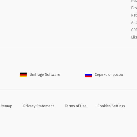
Pes
Pes
Net
ns lucrativos no fortalecimento da comunidade
Aná
GDP
Lik
cionais sobre programas, informações ou serv
Umfrage Software
Сервис опросов
Sitemap
Privacy Statement
Terms of Use
Cookies Settings