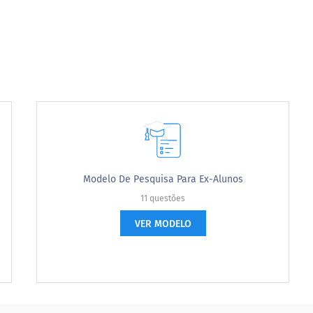
gicas
g e comunicação
Modelo De Pesquisa Para Ex-Alunos
11 questões
VER MODELO
 antecipa a necessidade de suporte à capacitação nos
ganizacionais previstas
rganization anticipates needing capacity buildi