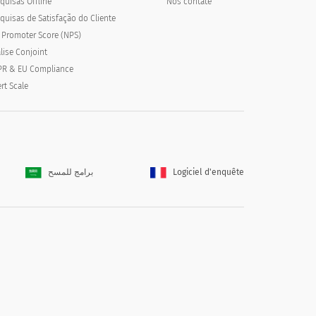
quisas Offline
Nos contate
quisas de Satisfação do Cliente
 Promoter Score (NPS)
lise Conjoint
R & EU Compliance
ert Scale
iços que você consideraria
برامج للمسح
Logiciel d'enquête