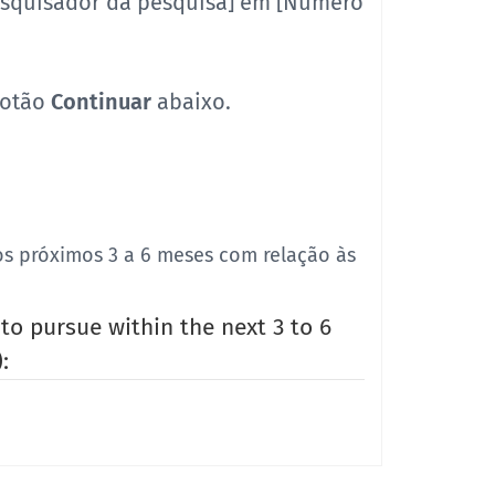
squisador da pesquisa] em [Número
botão
Continuar
abaixo.
os próximos 3 a 6 meses com relação às
 to pursue within the next 3 to 6
):