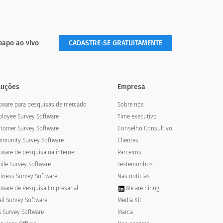
papo ao vivo
CADASTRE-SE GRATUITAMENTE
luções
Empresa
tware para pesquisas de mercado
Sobre nós
s
loyee Survey Software
Time executivo
tomer Survey Software
Conselho Consultivo
munity Survey Software
Clientes
tware de pesquisa na internet
Parceiros
ile Survey Software
Testemunhos
iness Survey Software
Nas noticias
tware de Pesquisa Empresarial
We are hiring
il Survey Software
Media Kit
 Survey Software
Marca