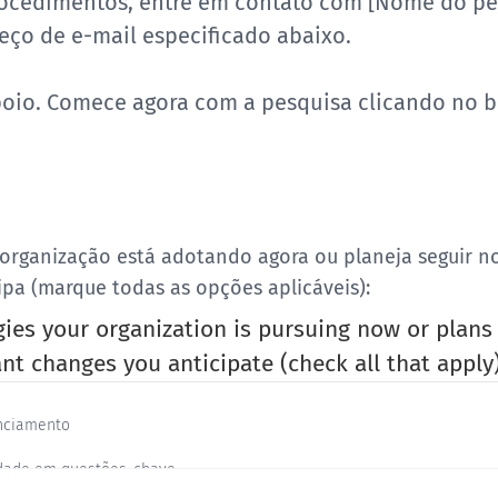
ocedimentos, entre em contato com [Nome do pe
eço de e-mail especificado abaixo.
poio. Comece agora com a pesquisa clicando no 
a organização está adotando agora ou planeja seguir n
ipa (marque todas as opções aplicáveis):
gies your organization is pursuing now or plans
nt changes you anticipate (check all that apply
anciamento
idade em questões-chave