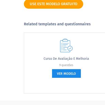
USE ESTE MODELO GRATUITO
Fêmea
Masculino
Related templates and questionnaires
Outro / prefiro não responder
Seu nível escolar atual:
Curso De Avaliação E Melhoria
Your current grade level:
9 questões
VER MODELO
De forma geral, o que você achou deste