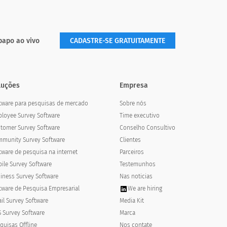
papo ao vivo
CADASTRE-SE GRATUITAMENTE
luções
Empresa
tware para pesquisas de mercado
Sobre nós
loyee Survey Software
Time executivo
tomer Survey Software
Conselho Consultivo
munity Survey Software
Clientes
tware de pesquisa na internet
Parceiros
ile Survey Software
Testemunhos
iness Survey Software
Nas noticias
?
tware de Pesquisa Empresarial
We are hiring
Boa
Muito bom
il Survey Software
Media Kit
 Survey Software
Marca
quisas Offline
Nos contate