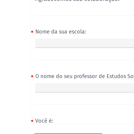
Nome da sua escola:
O nome do seu professor de Estudos Soc
Você é:
You are a: