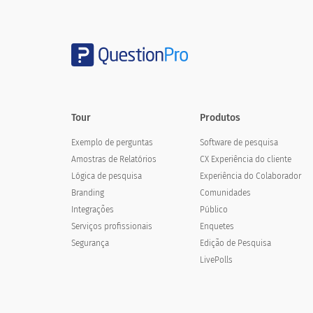
Overall, what did you think of this
Muito pobre
Pobre
Justo
Tour
Produtos
Boa
Exemplo de perguntas
Software de pesquisa
Amostras de Relatórios
CX Experiência do cliente
Muito bom
Lógica de pesquisa
Experiência do Colaborador
Branding
Comunidades
Integrações
Público
Serviços profissionais
Enquetes
Segurança
Edição de Pesquisa
Como você apreciaria as seguintes carac
LivePolls
Nível de relevância (em comparação com o que se
espera de um curso de Estudos Sociais do seu