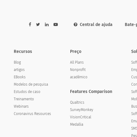
 course?
Central de ajuda
Bate-
Recursos
Preço
So
Blog
All Plans
Sof
artigos
Nonprofit
Emp
EBooks
acadêmico
Cus
Modelos de pesquisa
Com
Features Comparison
Estudos de caso
Sof
Treinamento
Mob
Qualtrics
Webinars
Bus
terísticas dos materiais de ensino usados neste curso
SurveyMonkey
Coronavirus Resources
Sof
VisionCritical
Muito pobre
Pobre
Justo
Ema
Medallia
SMS
Pes