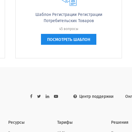
Шаблон Регистрации Регистрации
Потребительских Товаров
45 вопросы
ПОСМОТРЕТЬ ШАБЛОН
 продуктовых линеек вы полностью поддерживаете
roduct lines do you fully support at this time?
Центр поддержки
Он
Ресурсы
Тарифы
Решения