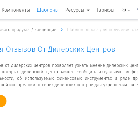
Компоненты
Шаблоны
Ресурсы
Тарифы
RU
ового продукта / концепции
Шаблон опроса для получения отз
я Отзывов От Дилерских Центров
 от дилерских центров позволяет узнать мнение дилерских цент
ю которых дилерский центр может сообщить актуальную инфо
ьности, об используемых финансовых инструментах и ряде др
ой информации от своих дилерских центров для укрепления свое