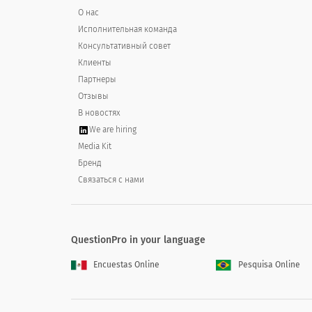
По сравнению с (лидером рынка), как
О нас
Исполнительная команда
Compared to (market leader), how d
Консультативный совет
Клиенты
Сильное преимущество
Партнеры
Отзывы
Небольшое преимущество
В новостях
О том же самом
We are hiring
Media Kit
Небольшой недостаток
Бренд
Связаться с нами
Сильный недостаток
QuestionPro in your language
По сравнению с (лидером рынка), как
Encuestas Online
Pesquisa Online
Compared to (market leader), how 