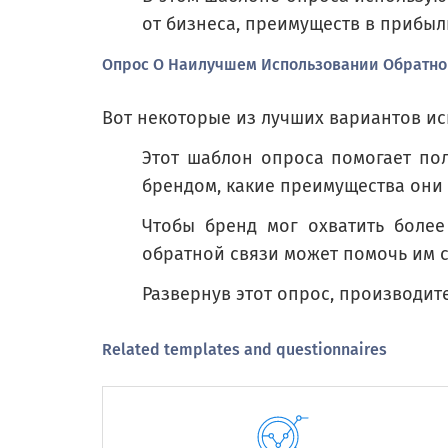
Какая часть вашего бизнеса приходит
от бизнеса, преимуществ в прибыль
How much of your business volume
Опрос О Наилучшем Использовании Обратно
24% или меньше
Вот некоторые из лучших вариантов и
25% - 49%
Этот шаблон опроса помогает по
50% - 74%
брендом, какие преимущества они 
75% или больше
Чтобы бренд мог охватить более
обратной связи может помочь им с
Развернув этот опрос, производит
Какую часть прибыли вы получаете о
Related templates and questionnaires
How much of your profit is derive
24% или меньше