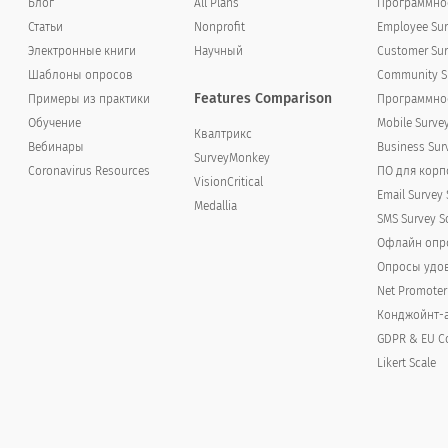
Блог
All Plans
Программное
Статьи
Nonprofit
Employee Sur
Электронные книги
Научный
Customer Sur
Шаблоны опросов
Community Su
 (ваш продукт) дает преимущества в ситуациях про
Features Comparison
Примеры из практики
Программное
Обучение
Mobile Surve
oes (your product) offer advantages in selling
Квалтрикс
Вебинары
Business Sur
SurveyMonkey
Coronavirus Resources
ПО для кор
VisionCritical
Email Survey 
Medallia
SMS Survey S
Офлайн опр
Опросы удов
Net Promoter
Конджойнт-
GDPR & EU C
Likert Scale