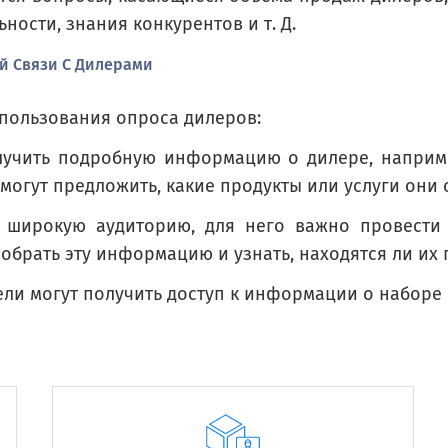
ся на продукты (компании)?
ности, знания конкурентов и т. Д.
 is accounted for by (company) products?
й Связи С Дилерами
спользования опроса дилеров:
лучить подробную информацию о дилере, например
могут предложить, какие продукты или услуги они о
 широкую аудиторию, для него важно провести 
обрать эту информацию и узнать, находятся ли их 
ели могут получить доступ к информации о наборе
т продукции (компании)?
d from (company) products?