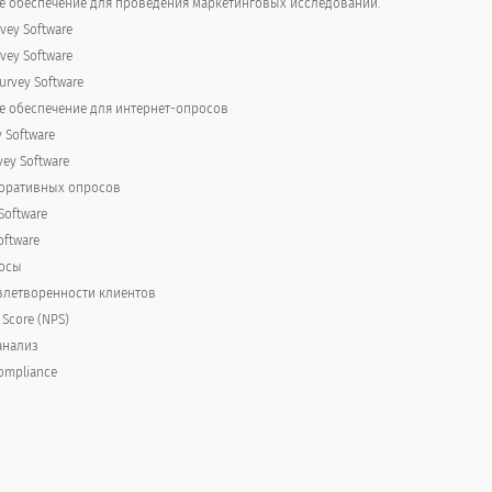
 обеспечение для проведения маркетинговых исследований.
vey Software
vey Software
rvey Software
дажи?
 обеспечение для интернет-опросов
y Software
 situations?
vey Software
поративных опросов
Software
oftware
осы
летворенности клиентов
 Score (NPS)
анализ
ompliance