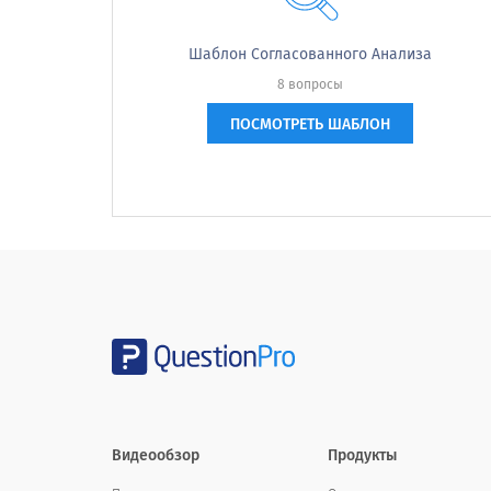
25% - 49%
Шаблон Согласованного Анализа
50% - 74%
8 вопросы
75% или больше
ПОСМОТРЕТЬ ШАБЛОН
Какие из следующих (корпоративных)
Which of the following (company) p
Строка 1
Линия 2
Линия 3
Видеообзор
Продукты
Строка 4