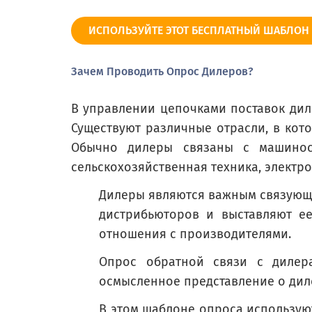
5 000 000 - 9 999 000 долларов
ИСПОЛЬЗУЙТЕ ЭТОТ БЕСПЛАТНЫЙ ШАБЛОН
10 000 000 - 19 999 000 долларов
20 000 000 долларов или больше
Зачем Проводить Опрос Дилеров?
В управлении цепочками поставок дил
Существуют различные отрасли, в кот
Как долго вы были (компании) дилер
Обычно дилеры связаны с машиност
How long have you been a (compan
сельскохозяйственная техника, электро
Дилеры являются важным связующ
1-5 лет
дистрибьюторов и выставляют е
отношения с производителями.
5-7 лет
Опрос обратной связи с дилера
осмысленное представление о диле
В этом шаблоне опроса использую