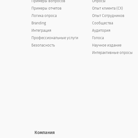
Примеры вопросов
Опросы
Примеры отчетов
Опыт клиента (СX)
Логика опроса
Опыт Cотрудников
Branding
Сообщества
По сравнению с (лидером рынка), как
Интеграция
Аудитория
Профессиональные услуги
Голоса
Compared to (market leader), how d
Безопасность
Научное издание
Интерактивные опросы
Сильное преимущество
Небольшое преимущество
О том же самом
Небольшой недостаток
Сильный недостаток
Компания