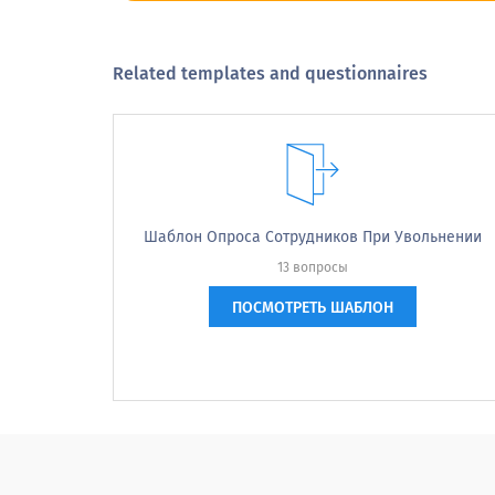
Related templates and questionnaires
Просьба указать, насколько ВЫСЫЛАС
Путешествовать
Уважение к работе
Шаблон Опроса Сотрудников При Увольнении
13 вопросы
Политика сверхурочной работы
ПОСМОТРЕТЬ ШАБЛОН
управление
Офисное помещение
Польза для здоровья
Зарплата
Компенсация компании