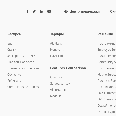
Центр поддержки
Он
Russian (Русский)
Russian (Русский)
translation missing for : Not
Russian (Русский)
translation missing for :
translation missing for :
Somewhat
Ресурсы
Тарифы
Решения
satisfied
Neutral
satisfied
Блог
All Plans
Программное
Статьи
Nonprofit
Employee Sur
Электронные книги
Научный
Customer Sur
Шаблоны опросов
Community Su
Features Comparison
Примеры из практики
Программное
Обучение
Mobile Surve
Qualtrics
Вебинары
Business Sur
SurveyMonkey
Coronavirus Resources
ПО для кор
VisionCritical
ение в своей работе, что бы это было?
Email Survey 
Medallia
SMS Survey S
Офлайн опр
Опросы удов