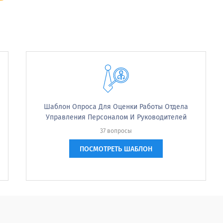
Ь вы с каждым из следующих факторов в своей тек
Не
В некотором роде
нейтральный
доволен
доволен
Шаблон Опроса Для Оценки Работы Отдела
Управления Персоналом И Руководителей
37 вопросы
ПОСМОТРЕТЬ ШАБЛОН