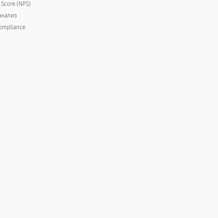
 Score (NPS)
анализ
ompliance