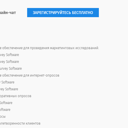
лайн-чат
ЗАРЕГИСТРИРУЙТЕСЬ БЕСПЛАТНО
Russian (Русский)
Russian (Русский)
translation missing for : Very
translation missing for :
Satisfied
satisfied
 обеспечение для проведения маркетинговых исследований.
vey Software
vey Software
rvey Software
 обеспечение для интернет-опросов
y Software
vey Software
поративных опросов
Software
oftware
осы
летворенности клиентов