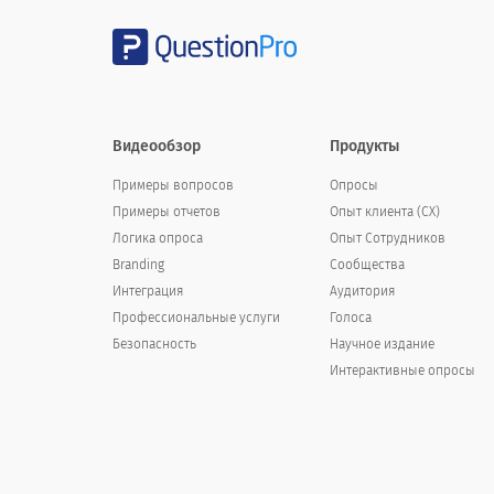
Дресс-код
Возможности для продвижения
Видеообзор
Продукты
Примеры вопросов
Опросы
Стоянка
Примеры отчетов
Опыт клиента (СX)
Программа обучения
Логика опроса
Опыт Cотрудников
Branding
Сообщества
Перемещение возмещения расходов
Интеграция
Аудитория
Профессиональные услуги
Голоса
Безопасность
Научное издание
Интерактивные опросы
Если бы вы могли сделать одно измен