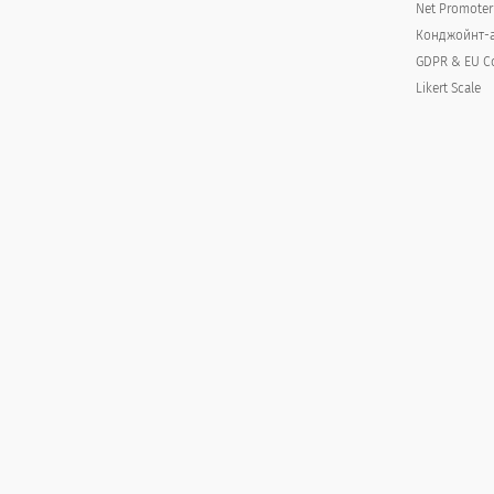
Net Promoter
Конджойнт-
GDPR & EU C
Likert Scale
n?
вашего отдела / агентства?