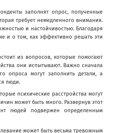
понденты заполнят опрос, полученные
оторая требует немедленного внимания.
ожностью и настойчивостью. Благодаря
е и о том, как эффективно решать эти
остоит из вопросов, которые помогают
йства они испытывают. Важно сначала
lth?
го опроса могут заполнить детали, а
ue to your physical health?
ся люди.
торые психические расстройства могут
ичин может быть много. Развернув этот
мент людей подвержен определенным
левание может быть весьма тревожным