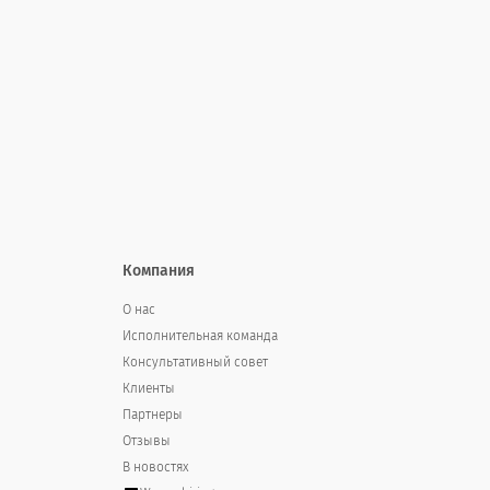
нет
Russian (Русский) translation missing for : Not so ofte
Russian (Русский) translation missing for : Not at all
Russian (Русский) translation missing for : During the past tw
Компания
During the past two weeks, how oft
О нас
Исполнительная команда
Russian (Русский) translation missing for : Very often
Консультативный совет
Клиенты
Russian (Русский) translation missing for : Somewhat 
Партнеры
Отзывы
Russian (Русский) translation missing for : Not so ofte
В новостях