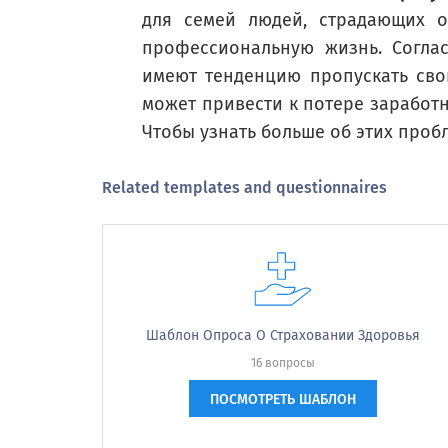
для семей людей, страдающих о
профессиональную жизнь. Согла
имеют тенденцию пропускать сво
Russian (Русский) translation missing for : During the past 4 
может привести к потере заработно
Чтобы узнать больше об этих проб
During the past 4 weeks, have you 
such as feeling depressed, sad or
Related templates and questionnaires
Russian (Русский) translation missing for : Yes
Russian (Русский) translation missing for : No
Russian (Русский) translation missing for : Not sure
Шаблон Опроса О Страховании Здоровья
16 вопросы
ПОСМОТРЕТЬ ШАБЛОН
Russian (Русский) translation missing for :
During the past 4 w