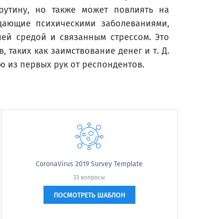
рутину, но также может повлиять на
дающие психическими заболеваниями,
ей средой и связанным стрессом. Это
roblems, such as feeling depressed, sad or anxious?
 таких как заимствование денег и т. Д.
 из первых рук от респондентов.
due to any emotional problems,
CoronaVirus 2019 Survey Template
33 вопросы
ПОСМОТРЕТЬ ШАБЛОН