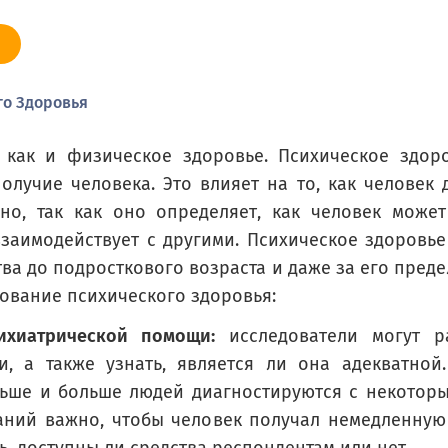
poor
го Здоровья
 как и физическое здоровье. Психическое здор
лучие человека. Это влияет на то, как человек д
но, так как оно определяет, как человек может
заимодействует с другими. Психическое здоровь
ства до подросткового возраста и даже за его пред
хическое здоровье?
ование психического здоровья:
ental health?
ихиатрической помощи:
исследователи могут ра
, а также узнать, является ли она адекватной
льше и больше людей диагностируются с некотор
таний важно, чтобы человек получал немедленную