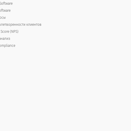
Software
oftware
осы
летворенности клиентов
 Score (NPS)
анализ
ompliance
onships?