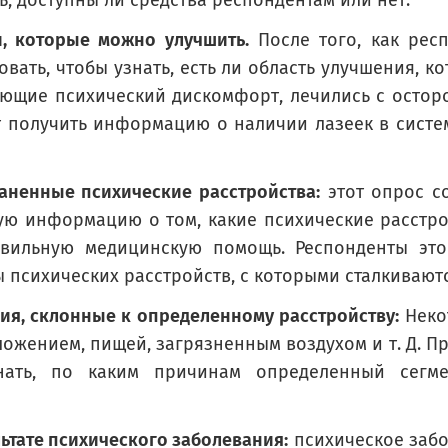
ь, доступны ли средства респондентам или нет.
, которые можно улучшить.
После того, как рес
ать, чтобы узнать, есть ли область улучшения, к
ющие психический дискомфорт, лечились с остор
т получить информацию о наличии лазеек в систем
аненные психические расстройства:
этот опрос с
ую информацию о том, какие психические расстро
weeks, have you had any problems with your work or daily life due to your physical hea
авильную медицинскую помощь. Респонденты это
had any problems with your work or daily life d
ы психических расстройств, с которыми сталкивают
ия, склонные к определенному расстройству:
Неко
жением, пищей, загрязненным воздухом и т. Д. Пр
знать, по каким причинам определенный сег
ьтате психического заболевания:
психическое забо