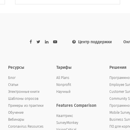
 has your mental health affected your ability 
ften
Центр поддержки
Он
n
Ресурсы
Тарифы
Решения
Блог
All Plans
Программное
Статьи
Nonprofit
Employee Sur
Электронные книги
Научный
Customer Sur
зко или подавленно более 2 недель подряд?
Шаблоны опросов
Community Su
Features Comparison
Примеры из практики
Программное
down for more than 2 weeks in a row?
Обучение
Mobile Surve
Квалтрикс
Вебинары
Business Sur
SurveyMonkey
Coronavirus Resources
ПО для кор
VisionCritical