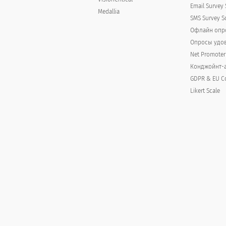
Email Survey 
Medallia
SMS Survey S
Офлайн опр
n
Опросы удов
Net Promoter
Конджойнт-
GDPR & EU C
Likert Scale
o weeks, how often has your mental health affected your relationships?
en has your mental health affected your relati
often
n