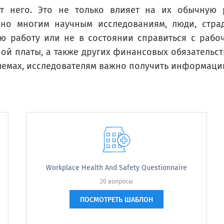
т него. Это не только влияет на их обычную 
сно многим научным исследованиям, люди, стра
ю работу или не в состоянии справиться с рабоч
weeks, have you had any problems with your work or daily life due to any emotional p
й платы, а также других финансовых обязательств,
лемах, исследователям важно получить информацию
had any problems with your work or daily life 
 anxious?
Workplace Health And Safety Questionnaire
20 вопросы
ПОСМОТРЕТЬ ШАБЛОН
eeks, how often has your mental health affected your ability to get work done?