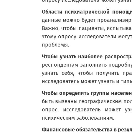
опросу исследователь может узнат
Области психиатрической помощи
Немного бедный
данные можно будет проанализиров
Бедные
Важно, чтобы пациенты, испытыва
Точно сказать не могу
этому опросу исследователи могу
проблемы.
Чтобы узнать наиболее распростр
респондентам заполнить подробн
Russian (Русский) translation missing for : During the past 4 
узнать себя, чтобы получить пр
During the past 4 weeks, have you 
исследователь может узнать и тип
Чтобы определить группы населен
Russian (Русский) translation missing for : Yes
быть вызваны географическим поло
опрос, исследователь может у
Russian (Русский) translation missing for : No
психическим заболеваниям.
Russian (Русский) translation missing for : Not sure
Финансовые обязательства в резул