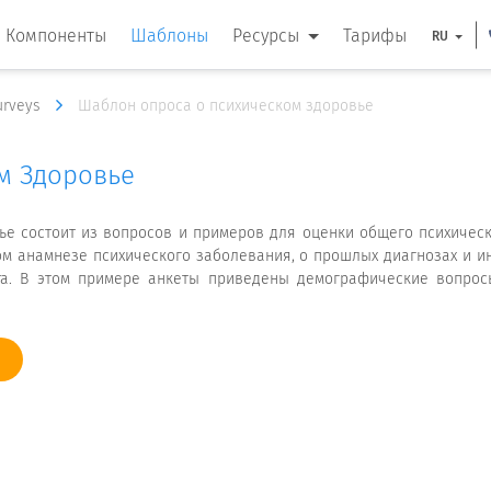
Компоненты
Шаблоны
Ресурсы
Тарифы
RU
Surveys
Шаблон опроса о психическом здоровье
м Здоровье
ье состоит из вопросов и примеров для оценки общего психичес
м анамнезе психического заболевания, о прошлых диагнозах и и
та. В этом примере анкеты приведены демографические вопрос