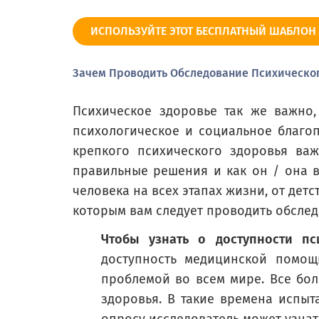
Russian (Русский) translation missing for : Average
ИСПОЛЬЗУЙТЕ ЭТОТ БЕСПЛАТНЫЙ ШАБЛОН
Russian (Русский) translation missing for : Somewhat 
Зачем Проводить Обследование Психическо
Russian (Русский) translation missing for : Poor
Психическое здоровье так же важно,
Russian (Русский) translation missing for : Not sure
психологическое и социальное благопо
крепкого психического здоровья важ
правильные решения и как он / она в
человека на всех этапах жизни, от дет
В целом, как бы вы оценили свое пси
которым вам следует проводить обслед
Overall how would you rate your m
Чтобы узнать о доступности пс
доступность медицинской помощи
Отлично
проблемой во всем мире. Все бо
Несколько хорошо
здоровья. В такие времена испы
Средний