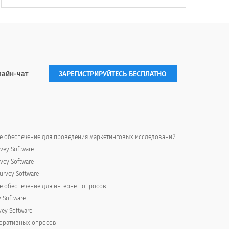
to get work done?
лайн-чат
ЗАРЕГИСТРИРУЙТЕСЬ БЕСПЛАТНО
 обеспечение для проведения маркетинговых исследований.
vey Software
vey Software
rvey Software
 обеспечение для интернет-опросов
y Software
vey Software
поративных опросов