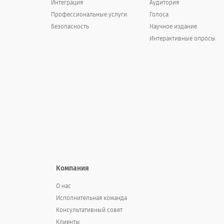
Интеграция
other
Аудитория
Профессиональные услуги
Голоса
Безопасность
Научное издание
Интерактивные опросы
Age?
Yours
Your Partner's
Are you currently married?
Компания
Are you currently married?
О нас
Исполнительная команда
Консультативный совет
Yes
Клиенты