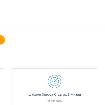
for the following in your relationship?
Шаблон Опроса О Целях В Жизни
Very Dissatisfied
Dissatisfied
Neutral
10 вопросы