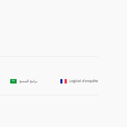
10 years
10-15 years
15+ years
برامج للمسح
Logiciel d'enquête