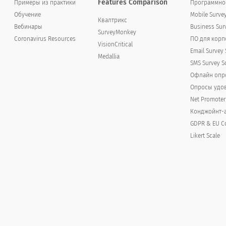
Features Comparison
Примеры из практики
Программное
Обучение
Mobile Surve
Квалтрикс
Вебинары
Business Sur
SurveyMonkey
Coronavirus Resources
ПО для кор
VisionCritical
Email Survey 
Medallia
SMS Survey S
Офлайн опр
18-25
26-33
34-41
42-51
Опросы удов
Net Promoter
Конджойнт-
GDPR & EU C
Likert Scale