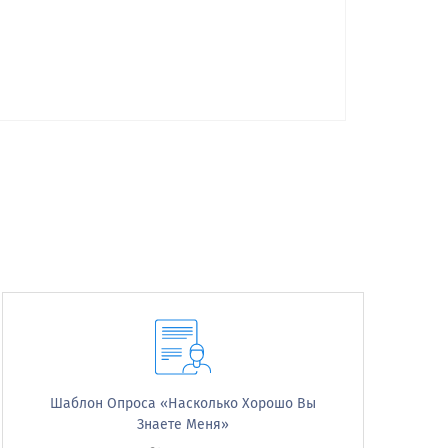
Very Likely
Шаблон Опроса «Насколько Хорошо Вы
Satisfied
Very Satisfied
Знаете Меня»