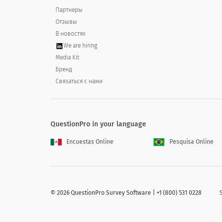
Партнеры
No
Отзывы
В новостях
We are hiring
Media Kit
How many years have you been togethe
Бренд
Связаться с нами
Married
Not married
QuestionPro in your language
Encuestas Online
Pesquisa Online
How many children do you have?
How many children do you have?
©
2026 QuestionPro Survey Software | +1 (800) 531 0228
0