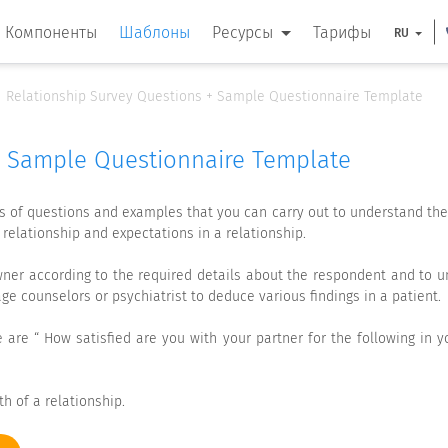
Компоненты
Шаблоны
Ресурсы
Тарифы
RU
Relationship Survey Questions + Sample Questionnaire Template
+ Sample Questionnaire Template
 of questions and examples that you can carry out to understand the c
 relationship and expectations in a relationship.
ner according to the required details about the respondent and to un
ge counselors or psychiatrist to deduce various findings in a patient.
are “ How satisfied are you with your partner for the following in yo
h of a relationship.