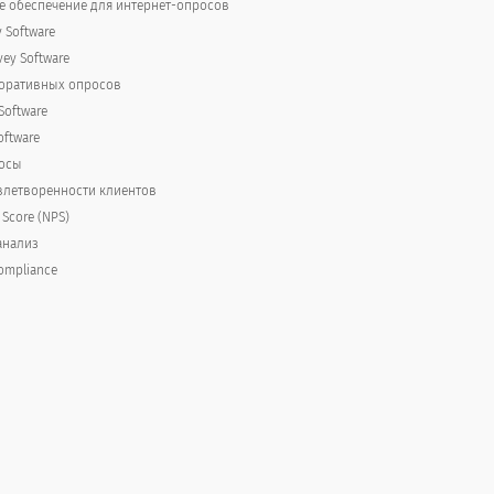
 обеспечение для интернет-опросов
y Software
vey Software
поративных опросов
Software
oftware
осы
52-61
62-75
75+
летворенности клиентов
 Score (NPS)
анализ
ompliance