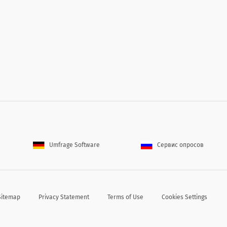
r?
Less than a year
1-4 years
4-7 years
7-
Umfrage Software
Сервис опросов
Sitemap
Privacy Statement
Terms of Use
Cookies Settings