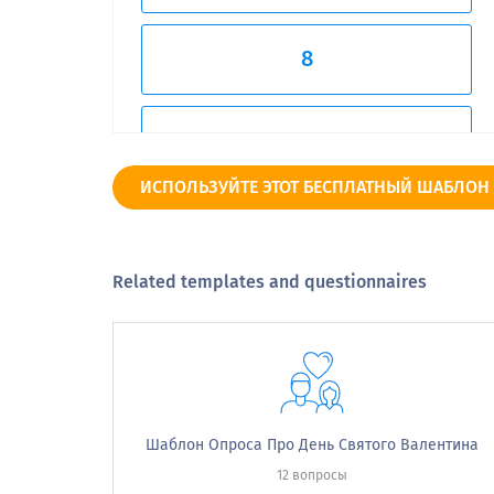
8
9
ИСПОЛЬЗУЙТЕ ЭТОТ БЕСПЛАТНЫЙ ШАБЛОН
10
Related templates and questionnaires
Very Unlikely
How satisfied are you with your partner 
Шаблон Опроса Про День Святого Валентина
Emotional support
12 вопросы