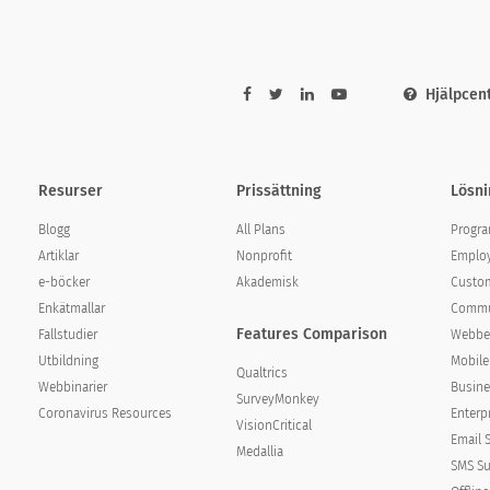
Hjälpcen
Resurser
Prissättning
Lösni
Blogg
All Plans
Progra
Artiklar
Nonprofit
Employ
e-böcker
Akademisk
Custom
Enkätmallar
Commun
Features Comparison
Fallstudier
Webbe
sponsibilities?
Utbildning
Mobile
Qualtrics
Webbinarier
Busine
SurveyMonkey
Coronavirus Resources
Enterp
VisionCritical
Email 
Medallia
SMS Su