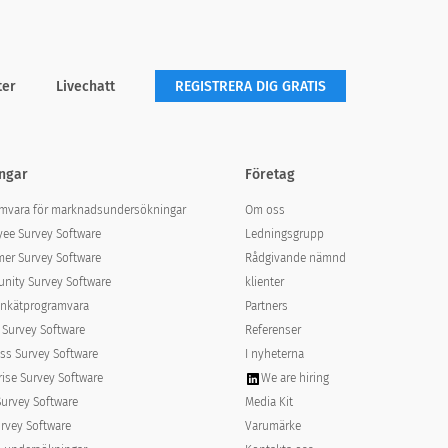
ter
Livechatt
REGISTRERA DIG GRATIS
ngar
Företag
mvara för marknadsundersökningar
Om oss
ee Survey Software
Ledningsgrupp
er Survey Software
Rådgivande nämnd
ity Survey Software
klienter
nkätprogramvara
Partners
 Survey Software
Referenser
ss Survey Software
I nyheterna
rise Survey Software
We are hiring
Survey Software
Media Kit
rvey Software
Varumärke