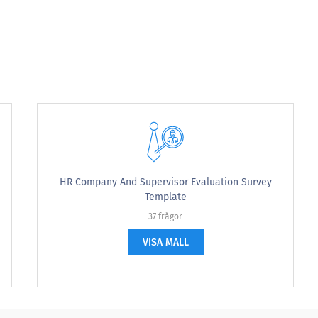
HR Company And Supervisor Evaluation Survey
Template
ou work in
37 frågor
VISA MALL