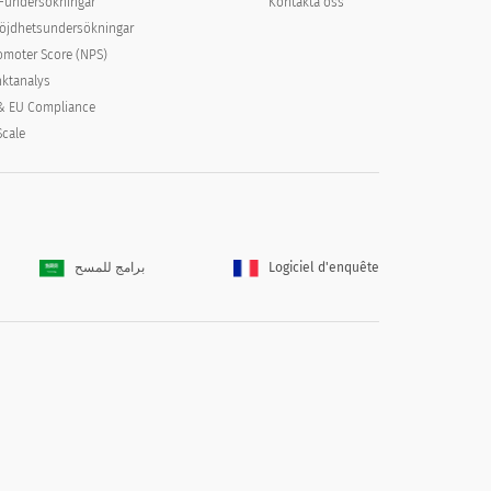
e-undersökningar
Kontakta oss
öjdhetsundersökningar
omoter Score (NPS)
ktanalys
& EU Compliance
Scale
برامج للمسح
Logiciel d'enquête