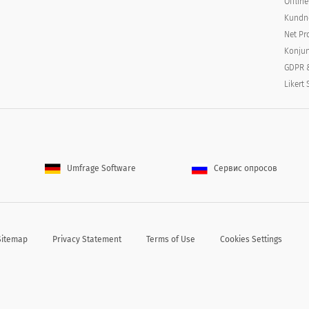
Offlin
Kundn
Net Pr
Konjun
ganisationen?
GDPR 
Likert 
ted with the organization?
Umfrage Software
Сервис опросов
Sitemap
Privacy Statement
Terms of Use
Cookies Settings