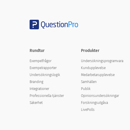
Personalavdelning
IT (programvara)
IT (hårdvara)
Forskning och utveckling
Rundtur
Produkter
Övrig
Exempelfrågor
Undersökningsprogramvara
Exempelrapporter
Kundupplevelse
Undersökningslogik
Medarbetarupplevelse
Branding
Samhällen
3. Har du linjeledningsansvar?
Integrationer
Publik
3. Do you have line management re
Professionella tjänster
Opinionsundersökningar
Säkerhet
Forskningsutgåva
LivePolls
Ja
Nej