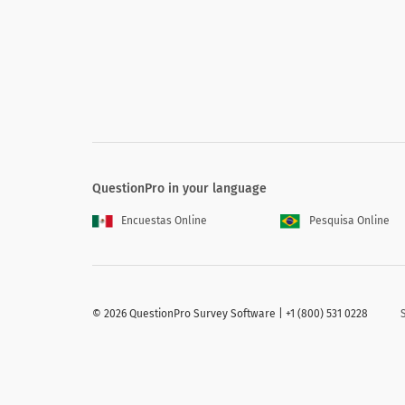
4. Hur länge har du varit knuten till or
4. How long have you been associa
Mindre än 6 månader
QuestionPro in your language
6 månader - 1 år
Encuestas Online
Pesquisa Online
1-3 år
3-5 år
5-7 år
©
2026 QuestionPro Survey Software | +1 (800) 531 0228
Mer än 7 år