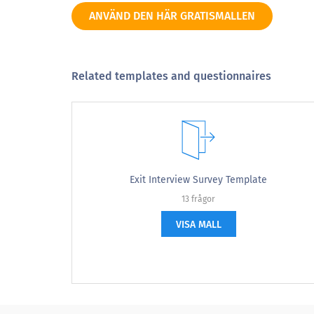
9
ANVÄND DEN HÄR GRATISMALLEN
10
Related templates and questionnaires
Väldigt osannolikt
2. Välj avdelningen du arbetar på
Exit Interview Survey Template
2. Please select the department y
13 frågor
VISA MALL
Försäljning
Marknadsföring
Finansiera