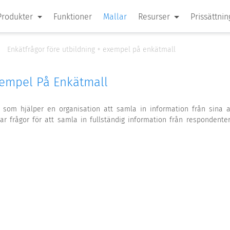
Produkter
Funktioner
Mallar
Resurser
Prissättnin
Enkätfrågor före utbildning + exempel på enkätmall
xempel På Enkätmall
r som hjälper en organisation att samla in information från sina a
r frågor för att samla in fullständig information från respondenter