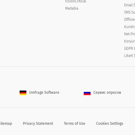
VisionCritical
Email 
Medallia
SMS Su
mst du har för att utföra ditt jobb?
Offlin
Swedish (Svenska)
Swedish (Svenska)
Swedish (Svenska)
Kundn
translation missing for : Very
translation missing for : Not
translation missing for :
Net Pr
dissatisfied
satisfied
Neutral
Konjun
GDPR 
Likert 
 sig om dig som individ?
Umfrage Software
Сервис опросов
Sitemap
Privacy Statement
Terms of Use
Cookies Settings