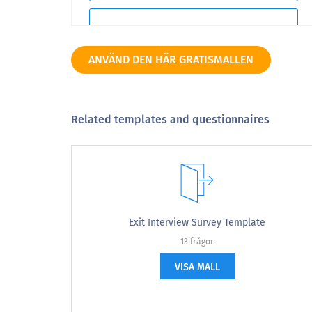
9
ANVÄND DEN HÄR GRATISMALLEN
10
Related templates and questionnaires
Väldigt osannolikt
Vänligen meddela oss din nivå av samt
Exit Interview Survey Template
Sedan du har varit anställd i organisationen, hur
13 frågor
ofta har du fått utbildning?
VISA MALL
Hur ofta känner du att ditt arbete är uppskattat?