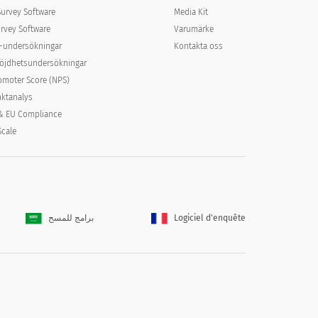
Survey Software
Media Kit
rvey Software
Varumärke
e-undersökningar
Kontakta oss
Swedish (Svenska)
Swedish (Svenska)
öjdhetsundersökningar
translation missing for :
translation missing for : Very
omoter Score (NPS)
Satisfied
satisfied
ktanalys
& EU Compliance
Scale
برامج للمسح
Logiciel d'enquête