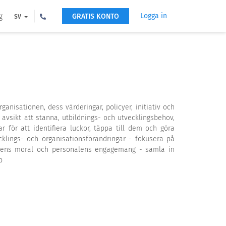
g
Logga in
GRATIS KONTO
SV
anisationen, dess värderingar, policyer, initiativ och
 avsikt att stanna, utbildnings- och utvecklingsbehov,
 för att identifiera luckor, täppa till dem och göra
klings- och organisationsförändringar - fokusera på
nalens moral och personalens engagemang - samla in
b