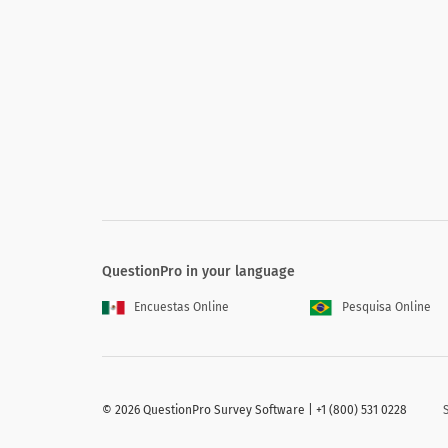
Hur nöjd är du med den informationsåtko
Skulle du säga att din organisation bryr
QuestionPro in your language
Encuestas Online
Pesquisa Online
Ja
Nej
©
2026 QuestionPro Survey Software | +1 (800) 531 0228