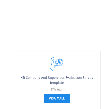
ycke för nedanstående frågor
HR Company And Supervisor Evaluation Survey
Aldrig
Ibland
Ungefär halva tiden
Template
37 frågor
VISA MALL