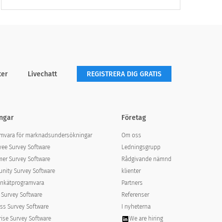
Swedish (Svenska)
Swedish (Svenska)
translation missing for : Very
translation missing for :
helpful
Extremely helpful
ter
Livechatt
REGISTRERA DIG GRATIS
ngar
Företag
mvara för marknadsundersökningar
Om oss
ee Survey Software
Ledningsgrupp
Swedish (Svenska)
Swedish (Svenska)
er Survey Software
Rådgivande nämnd
translation missing for : Very
translation missing for :
ity Survey Software
klienter
familiar
Extremely familiar
nkätprogramvara
Partners
 Survey Software
Referenser
ss Survey Software
I nyheterna
rise Survey Software
We are hiring