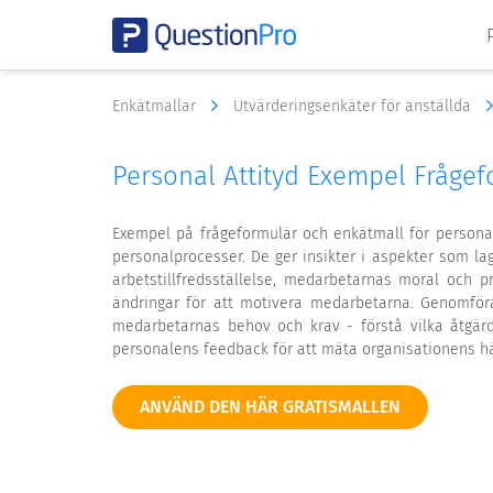
Enkätmallar
Utvärderingsenkäter för anställda
Personal Attityd Exempel Fråge
Exempel på frågeformulär och enkätmall för personalen
personalprocesser. De ger insikter i aspekter som lag
arbetstillfredsställelse, medarbetarnas moral och p
ändringar för att motivera medarbetarna. Genomföra
medarbetarnas behov och krav - förstå vilka åtgär
personalens feedback för att mäta organisationens hä
ANVÄND DEN HÄR GRATISMALLEN