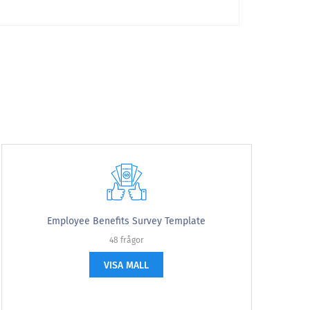
Väldigt troligt
Employee Benefits Survey Template
För det mesta
Alltid
48 frågor
VISA MALL