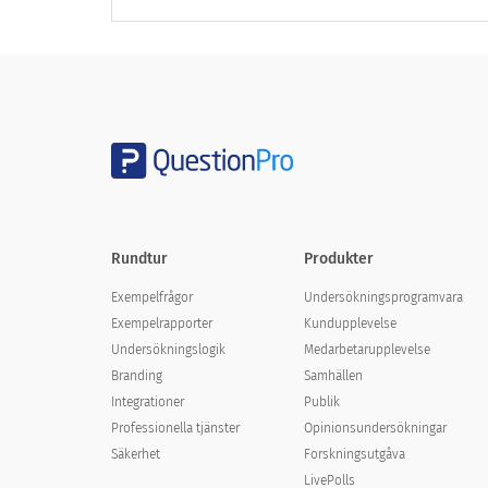
Hur hjälpsamma var utbildningsprogramm
Rundtur
Produkter
Exempelfrågor
Undersökningsprogramvara
Hur bekant är du med organisationens m
Exempelrapporter
Kundupplevelse
Undersökningslogik
Medarbetarupplevelse
Branding
Samhällen
Integrationer
Publik
Professionella tjänster
Opinionsundersökningar
Säkerhet
Forskningsutgåva
LivePolls