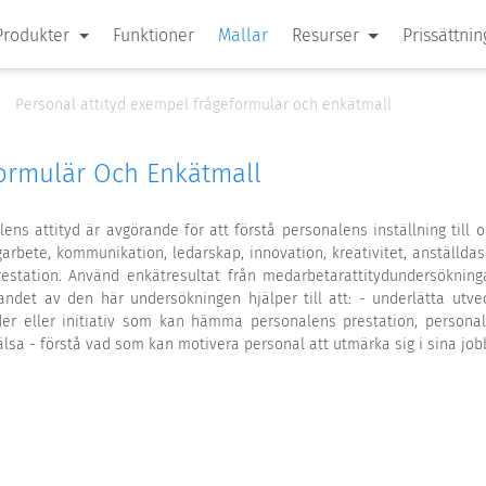
Produkter
Funktioner
Mallar
Resurser
Prissättnin
Personal attityd exempel frågeformulär och enkätmall
formulär Och Enkätmall
s attityd är avgörande för att förstå personalens inställning till org
arbete, kommunikation, ledarskap, innovation, kreativitet, anställdas
restation. Använd enkätresultat från medarbetarattitydundersökningar
ndet av den här undersökningen hjälper till att: - underlätta utvec
der eller initiativ som kan hämma personalens prestation, perso
lsa - förstå vad som kan motivera personal att utmärka sig i sina job