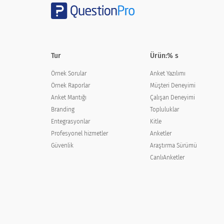
Marina/Tekne Mağazası
Posta Sipariş Kataloğu
Hediye olarak alındı
Tur
Ürün:% s
Örnek Sorular
Anket Yazılımı
internet
Örnek Raporlar
Müşteri Deneyimi
Başka
Anket Mantığı
Çalışan Deneyimi
Branding
Topluluklar
Entegrasyonlar
Kitle
Profesyonel hizmetler
Anketler
Güvenlik
Araştırma Sürümü
[PRODUCT] ne kadar tuttu (vergi hariç)?
CanlıAnketler