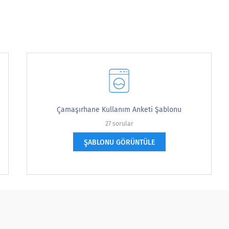
nız?
Çamaşırhane Kullanım Anketi Şablonu
se this [PRODUCT] in?
27 sorular
ŞABLONU GÖRÜNTÜLE