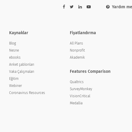
Yardım me
Kaynaklar
Fiyatlandırma
Blog
All Plans
Nesne
Nonprofit
ebooks
Akademik
Anket şablonları
Features Comparison
Vaka Çalışmaları
Eğitim
Qualtrics
Webiner
SurveyMonkey
Coronavirus Resources
VisionCritical
Medallia