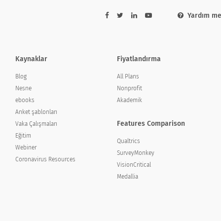
Yardım me
Kaynaklar
Fiyatlandırma
Blog
All Plans
Nesne
Nonprofit
ebooks
Akademik
Anket şablonları
en hangisinde yer almaktadır?
Features Comparison
Vaka Çalışmaları
 which of the following sector?
Eğitim
Qualtrics
Webiner
SurveyMonkey
Coronavirus Resources
VisionCritical
Medallia