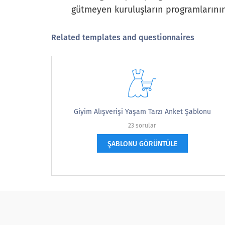
gütmeyen kuruluşların programlarının 
Tutucu
Related templates and questionnaires
Ilıman
Liberal
çok liberal
Giyim Alışverişi Yaşam Tarzı Anket Şablonu
23 sorular
Aşağıdakilerden hangisi atamanızı en iyi
ŞABLONU GÖRÜNTÜLE
Which of the following best descri
Üst Yönetim
Orta Yönetim
Genç Yönetim