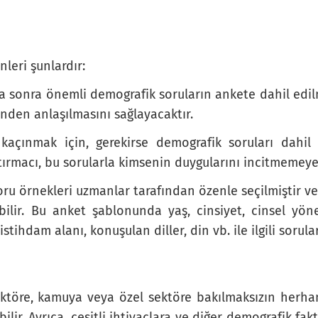
leri şunlardır:
 sonra önemli demografik soruların ankete dahil edilm
inden anlaşılmasını sağlayacaktır.
çınmak için, gerekirse demografik soruları dahil 
aştırmacı, bu sorularla kimsenin duygularını incitmemeye
u örnekleri uzmanlar tarafından özenle seçilmiştir ve 
ilir. Bu anket şablonunda yaş, cinsiyet, cinsel yönel
, istihdam alanı, konuşulan diller, din vb. ile ilgili sorul
ktöre, kamuya veya özel sektöre bakılmaksızın herhang
abilir. Ayrıca, çeşitli ihtiyaçlara ve diğer demografik f