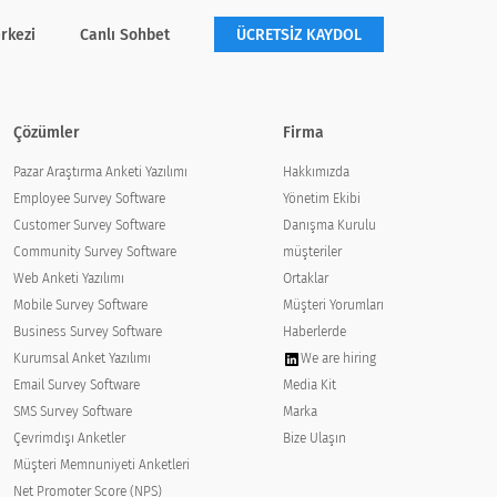
rkezi
Canlı Sohbet
ÜCRETSİZ KAYDOL
Çözümler
Firma
Pazar Araştırma Anketi Yazılımı
Hakkımızda
Employee Survey Software
Yönetim Ekibi
Customer Survey Software
Danışma Kurulu
Community Survey Software
müşteriler
Web Anketi Yazılımı
Ortaklar
Mobile Survey Software
Müşteri Yorumları
Business Survey Software
Haberlerde
Kurumsal Anket Yazılımı
We are hiring
Email Survey Software
Media Kit
SMS Survey Software
Marka
Çevrimdışı Anketler
Bize Ulaşın
Müşteri Memnuniyeti Anketleri
Net Promoter Score (NPS)