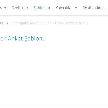
 s
Özellikler
Şablonlar
Kaynaklar
Fiyatlandırma
ler
Demografik Anket Soruları + Örnek Anket Şablonu
nek Anket Şablonu