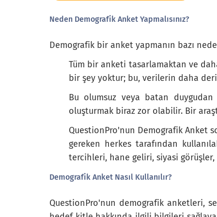
Neden Demografik Anket Yapmalısınız?
Otoimmün rahatsızlığı
Diğer (Lütfen Belirtin)
Demografik bir anket yapmanın bazı neden
Tüm bir anketi tasarlamaktan ve daha
bir şey yoktur; bu, verilerin daha der
Yemek tercihiniz nedir?
Bu olumsuz veya batan duygudan ka
oluşturmak biraz zor olabilir. Bir ar
What is your food preference?
QuestionPro'nun Demografik Anket sor
vegan
gereken herkes tarafından kullanılab
tercihleri, hane geliri, siyasi görüşler
Vejetaryen
Demografik Anket Nasıl Kullanılır?
Kırmızı et tercih edin
Beyaz et tercih edin
QuestionPro'nun demografik anketleri, se
hedef kitle hakkında ilgili bilgileri sağlay