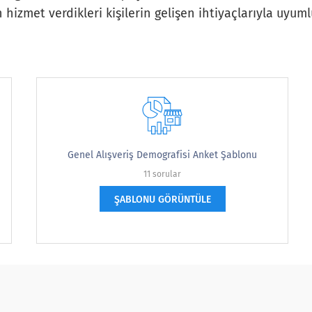
hizmet verdikleri kişilerin gelişen ihtiyaçlarıyla uyuml
Genel Alışveriş Demografisi Anket Şablonu
11 sorular
 şekilde tanımlar?
ŞABLONU GÖRÜNTÜLE
bes your designation?