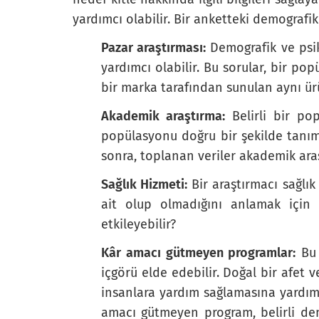
yardımcı olabilir. Bir anketteki demografik
Pazar araştırması:
Demografik ve psik
Her hafta aileniz için yemeğinize ne ka
yardımcı olabilir. Bu sorular, bir po
How much do you spend on your fo
bir marka tarafından sunulan aynı ürü
Akademik araştırma:
Belirli bir po
$500 dolar
popülasyonu doğru bir şekilde tanım
1000$
sonra, toplanan veriler akademik araşt
1500 dolar
Sağlık Hizmeti:
Bir araştırmacı sağlık
ait olup olmadığını anlamak için 
1500 dolardan fazla
etkileyebilir?
Kâr amacı gütmeyen programlar:
Bu 
içgörü elde edebilir. Doğal bir afet
Siyasi görüşünüzü nasıl tanımlarsınız?
insanlara yardım sağlamasına yardımcı
amacı gütmeyen program, belirli dem
çok muhafazakar