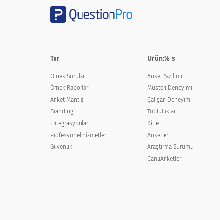
eğitimli profesyonel
Araştırmacı
Tur
Diğerleri
Ürün:% s
Örnek Sorular
Anket Yazılımı
Örnek Raporlar
Müşteri Deneyimi
Anket Mantığı
Çalışan Deneyimi
Branding
Topluluklar
Çalıştığınız kurum aşağıdaki sektörlerd
Entegrasyonlar
Kitle
The organization you work for is in
Profesyonel hizmetler
Anketler
Güvenlik
Araştırma Sürümü
CanlıAnketler
Kamu sektörü
Özel sektör
kar amacı gütmeyen