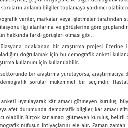
 soruların anlamlı bilgiler toplamaya yardımcı olabilece
ografik veriler, markalar veya işletmeler tarafından 
dar harcıyorsunuz?
pülasyonu ilgi alanlarına ve görüşlerine göre gruplandı
od for your family every week?
n hakkında farklı görüşleri olması gibi.
pülasyona odaklanan bir araştırma projesi üzerine i
ladığını doğrulamak için bu demografik anketi kullana
ırma kullanımı için kullanılabilir.
 sektöründe bir araştırma yürütüyorsa, araştırmacıya d
demografik sorular mükemmel bir seçimdir. Hastal
anketi uygulayarak kâr amacı gütmeyen kuruluş, büyük
 veya afet durumunda demografik bilgiler, kar amacı gü
 olabilir. Birçok kar amacı gütmeyen kuruluş, belirli bi
ografik nüfusun ihtiyaçlarını ele alır. Zaman zaman 