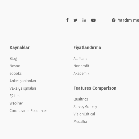
Çok
Zor
Zor
Doğal
Yardım me
Kaynaklar
Fiyatlandırma
Blog
All Plans
Nesne
Nonprofit
ebooks
Akademik
isiniz?
Anket şablonları
Features Comparison
Vaka Çalışmaları
 to a friend?
Eğitim
Qualtrics
Webiner
SurveyMonkey
Coronavirus Resources
VisionCritical
Medallia