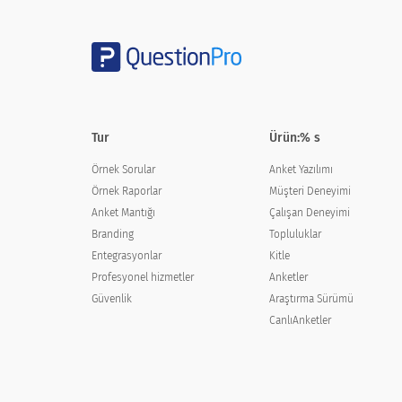
Web sitemiz üzerinden çevrimiçi mi?
Veritabanımızı kullanarak şahsen mi?
Bir personelin yardımıyla şahsen mi?
Bir personelin yardımıyla telefonda mı?
Tur
Ürün:% s
Örnek Sorular
Anket Yazılımı
Örnek Raporlar
Müşteri Deneyimi
Anket Mantığı
Çalışan Deneyimi
Programı bir arkadaşınıza tavsiye eder m
Branding
Topluluklar
Entegrasyonlar
Kitle
Would you recommend the program
Profesyonel hizmetler
Anketler
Güvenlik
Araştırma Sürümü
Evet
CanlıAnketler
Numara