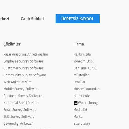
Kolay
Çok kolay
Yok
rkezi
Canlı Sohbet
ÜCRETSİZ KAYDOL
Çözümler
Firma
Pazar Araştırma Anketi Yazılımı
Hakkımızda
Employee Survey Software
Yönetim Ekibi
Customer Survey Software
Danışma Kurulu
Community Survey Software
müşteriler
Web Anketi Yazılımı
Ortaklar
Mobile Survey Software
Müşteri Yorumları
Business Survey Software
Haberlerde
Kurumsal Anket Yazılımı
We are hiring
Email Survey Software
Media Kit
SMS Survey Software
Marka
Çevrimdışı Anketler
Bize Ulaşın