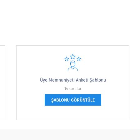
ü olmayı düşünüyor musunuz?
in with our organization in the future?
Üye Memnuniyeti Anketi Şablonu
14 sorular
ŞABLONU GÖRÜNTÜLE
lığını değerlendirin.