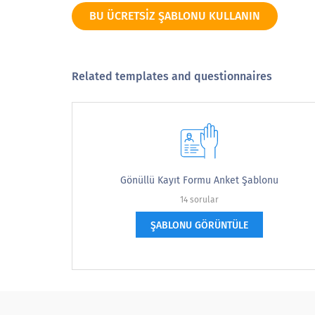
Evet
BU ÜCRETSIZ ŞABLONU KULLANIN
Numara
Related templates and questionnaires
Gelecekte kuruluşumuzla tekrar gönüll
Do you anticipate volunteering aga
Gönüllü Kayıt Formu Anket Şablonu
Evet
14 sorular
Numara
ŞABLONU GÖRÜNTÜLE
Lütfen gönüllü programımıza erişim kolay