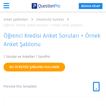
BEDAVA HESAP
Anket şablonları
University Surveys
Öğrenci kredisi anket soruları + örnek anket şablonu
Öğrenci Kredisi Anket Soruları + Örnek
Anket Şablonu
| Sorular ve Anketler | SoruPro
BU ÜCRETSIZ ŞABLONU KULLANIN
Preview this template