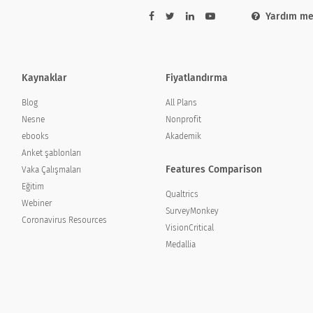
Yardım me
Kaynaklar
Fiyatlandırma
Blog
All Plans
Nesne
Nonprofit
ebooks
Akademik
ik olmasını bekliyorsunuz?
Anket şablonları
 Day to be?
Features Comparison
Vaka Çalışmaları
Eğitim
Qualtrics
Webiner
SurveyMonkey
Coronavirus Resources
VisionCritical
Medallia