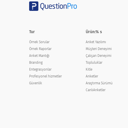
Hangi eyalette yaşıyorsun?
What state do you live in?
Tur
Ürün:% s
Örnek Sorular
Anket Yazılımı
Örnek Raporlar
Müşteri Deneyimi
Anket Mantığı
Çalışan Deneyimi
Bu Sevgililer Günü'nün ne kadar romant
Branding
Topluluklar
How do you expect this Valentines
Entegrasyonlar
Kitle
Profesyonel hizmetler
Anketler
Güvenlik
Araştırma Sürümü
Çok romantik
CanlıAnketler
Orta derecede Romantik
Hiç Romantik Değil
Turkish (Türkçe) translation missing for : Good