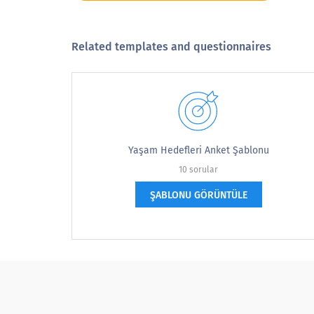
What is your age?
18'den az
Related templates and questionnaires
18-24
25-29
30-39
Yaşam Hedefleri Anket Şablonu
40-49
10 sorular
50-59
ŞABLONU GÖRÜNTÜLE
60-69
70 veya daha fazla