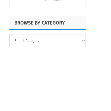
Apr 01,2026
del customer
journey
BROWSE BY CATEGORY
BROWSE
BY
CATEGORY