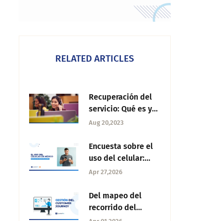
RELATED ARTICLES
Recuperación del
servicio: Qué es y
consejos para
Aug 20,2023
lograrlo
Encuesta sobre el
uso del celular:
¿Herramienta de
Apr 27,2026
vida o distractor
absoluto?
Del mapeo del
recorrido del
cliente a la gestión