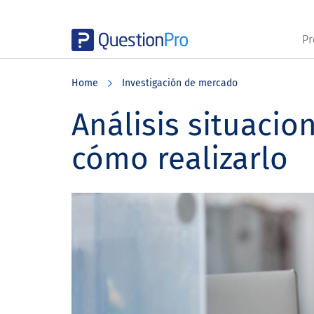
Pr
Skip
Skip
Skip
to
to
to
Home
Investigación de mercado
main
primary
footer
content
sidebar
Análisis situacion
cómo realizarlo