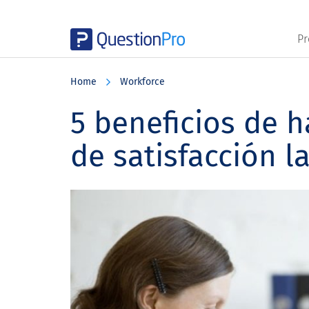
Pr
Skip
Skip
Skip
to
to
to
Home
Workforce
main
primary
footer
content
sidebar
5 beneficios de 
de satisfacción l