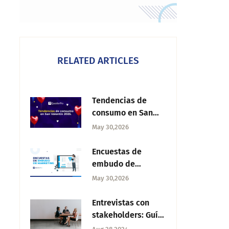
RELATED ARTICLES
Tendencias de
consumo en San
Valentín 2025
May 30,2026
Encuestas de
embudo de
marketing: cómo
May 30,2026
medir y mejorar
cada etapa
Entrevistas con
stakeholders: Guía
para una