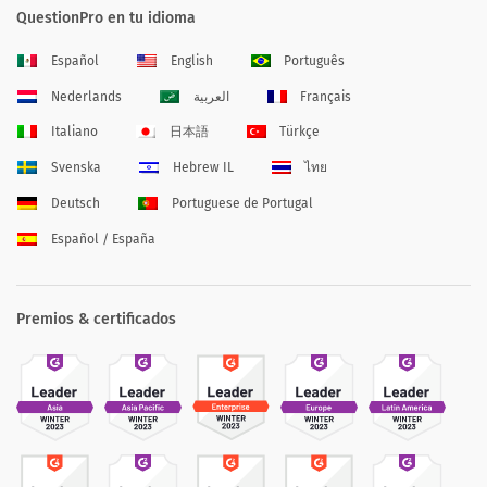
QuestionPro en tu idioma
Español
English
Português
Nederlands
العربية
Français
Italiano
日本語
Türkçe
Svenska
Hebrew IL
ไทย
Deutsch
Portuguese de Portugal
Español / España
Premios & certificados