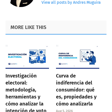
View all posts by Andres Muguira
Primary
Footer
MORE LIKE THIS
Sidebar
Investigación
Curva de
electoral:
indiferencia del
metodología,
consumidor: qué
herramientas y
es, propiedades y
cómo analizar la
cómo analizarla
intención de voto
Aug 5, 2026