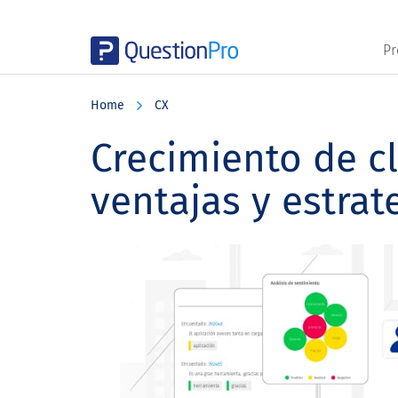
Pr
Skip
Skip
Skip
to
to
to
Home
CX
main
primary
footer
content
sidebar
Crecimiento de cl
ventajas y estrat