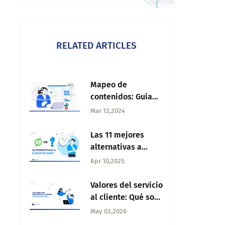
RELATED ARTICLES
Mapeo de
contenidos: Guía
estratégica para
Mar 12,2024
una planificación
eficaz
Las 11 mejores
alternativas a
SurveyPlanet para
Apr 10,2025
crear encuestas
Valores del servicio
al cliente: Qué son,
cuáles son los más
May 03,2026
importantes y