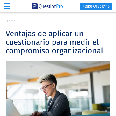
REGÍSTRATE GRATIS
Skip
Skip
Skip
to
to
to
Home
main
primary
footer
Ventajas de aplicar un
content
sidebar
cuestionario para medir el
compromiso organizacional