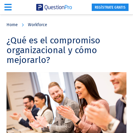
REGÍSTRATE GRATIS
Skip
Skip
Skip
to
to
to
Home
Workforce
main
primary
footer
content
sidebar
¿Qué es el compromiso
organizacional y cómo
mejorarlo?