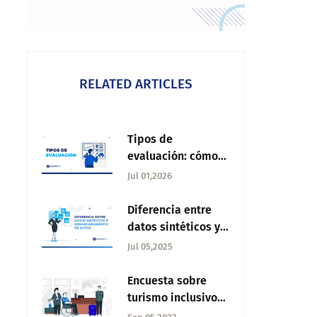
RELATED ARTICLES
Tipos de
evaluación: cómo
clasificarlos y cuál
Jul 01,2026
aplicar en tu
organización
Diferencia entre
datos sintéticos y
enmascaramiento
Jul 05,2025
de datos
Encuesta sobre
turismo inclusivo
en México: ¿Qué