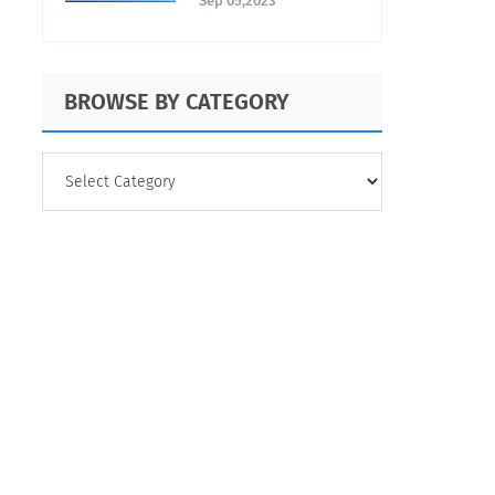
Sep 05,2023
tan accesible es
viajar con adultos
mayores o
BROWSE BY CATEGORY
personas con
discapacidad en el
país?
BROWSE
BY
CATEGORY