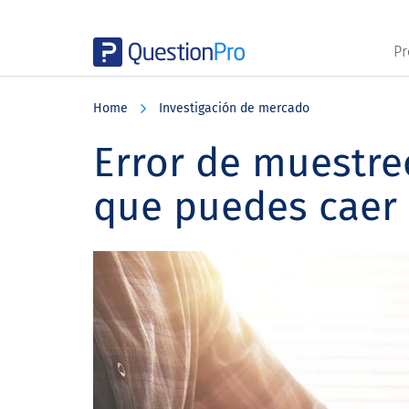
Pr
Skip
Skip
Skip
to
to
to
Home
Investigación de mercado
main
primary
footer
content
sidebar
Error de muestreo
que puedes caer