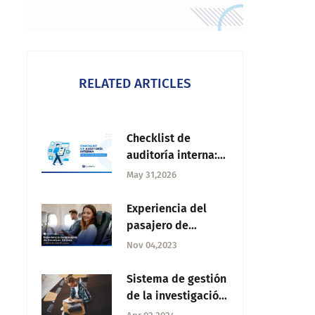
RELATED ARTICLES
Checklist de
auditoría interna:
Qué debe incluir y
May 31,2026
cómo aplicarlo por
área
Experiencia del
pasajero de
American Airlines:
Nov 04,2023
Creando buenos
recuerdos
Sistema de gestión
de la investigación:
Qué es y por qué lo