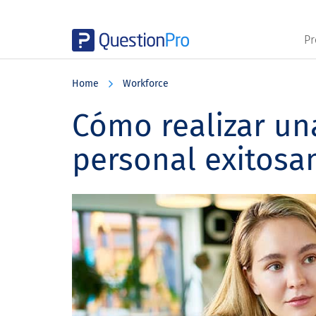
Pr
Skip
Skip
Skip
to
to
to
Home
Workforce
main
primary
footer
content
sidebar
Cómo realizar un
personal exitos