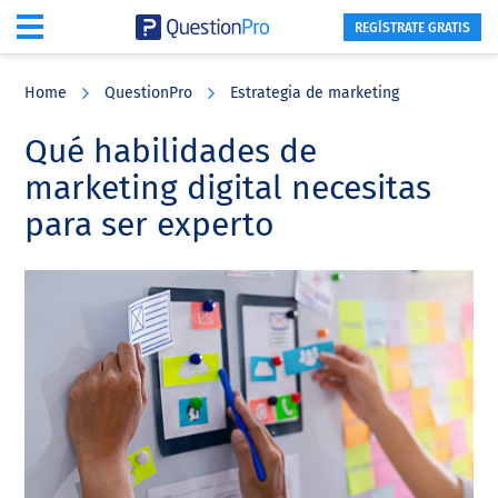
REGÍSTRATE GRATIS
Skip
Skip
Skip
to
to
to
Home
QuestionPro
Estrategia de marketing
main
primary
footer
content
sidebar
Qué habilidades de
marketing digital necesitas
para ser experto