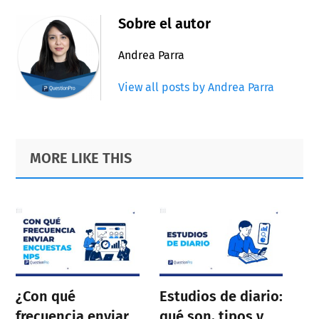
Sobre el autor
Andrea Parra
View all posts by Andrea Parra
Primary
Footer
MORE LIKE THIS
Sidebar
¿Con qué
Estudios de diario:
frecuencia enviar
qué son, tipos y