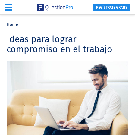
REGÍSTRATE GRATIS
Skip
Skip
Skip
to
to
to
Home
main
primary
footer
Ideas para lograr
content
sidebar
compromiso en el trabajo