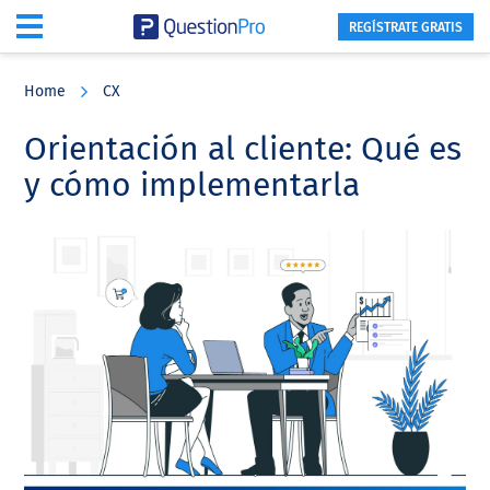
REGÍSTRATE GRATIS
Skip
Skip
Skip
to
to
to
Home
CX
main
primary
footer
content
sidebar
Orientación al cliente: Qué es
y cómo implementarla