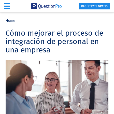
REGÍSTRATE GRATIS
Skip
Skip
Skip
to
to
to
Home
main
primary
footer
Cómo mejorar el proceso de
content
sidebar
integración de personal en
una empresa