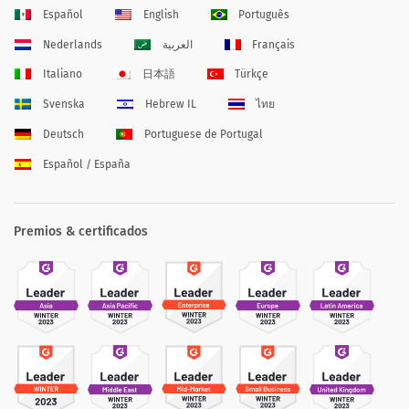
Español
English
Português
Nederlands
العربية
Français
Italiano
日本語
Türkçe
Svenska
Hebrew IL
ไทย
Deutsch
Portuguese de Portugal
Español / España
Premios & certificados