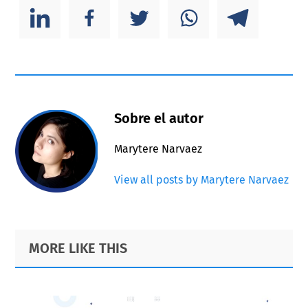
Sobre el autor
Marytere Narvaez
View all posts by Marytere Narvaez
Primary
Footer
MORE LIKE THIS
Sidebar