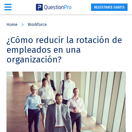
REGÍSTRATE GRATIS
Skip
Skip
Skip
to
to
to
Home
Workforce
main
primary
footer
content
sidebar
¿Cómo reducir la rotación de
empleados en una
organización?