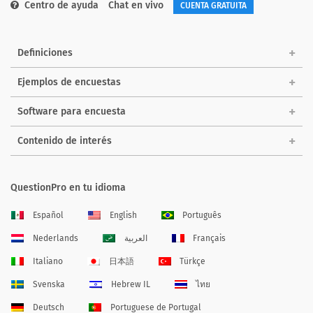
Centro de ayuda
Chat en vivo
CUENTA GRATUITA
Definiciones
Ejemplos de encuestas
Software para encuesta
Contenido de interés
QuestionPro en tu idioma
Español
English
Português
Nederlands
العربية
Français
Italiano
日本語
Türkçe
Svenska
Hebrew IL
ไทย
Deutsch
Portuguese de Portugal