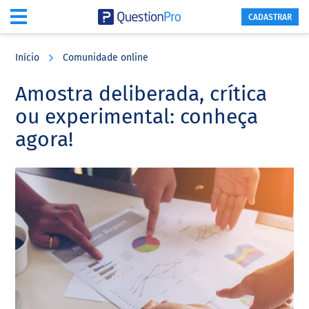
CADASTRAR
Skip
Skip
Skip
to
to
to
Início
Comunidade online
main
primary
footer
content
sidebar
Amostra deliberada, crítica
ou experimental: conheça
agora!