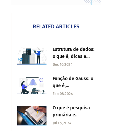
RELATED ARTICLES
Estrutura de dados:
o que é, dicas e
boas práticas
Dec 10,2024
Função de Gauss: o
que é,
características e
Feb 08,2024
exemplo
O que é pesquisa
primária e
secundária?
Jul 09,2024