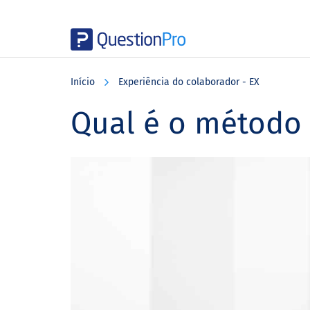
Skip
Skip
Skip
to
to
to
Início
Experiência do colaborador - EX
main
primary
footer
content
sidebar
Qual é o método 