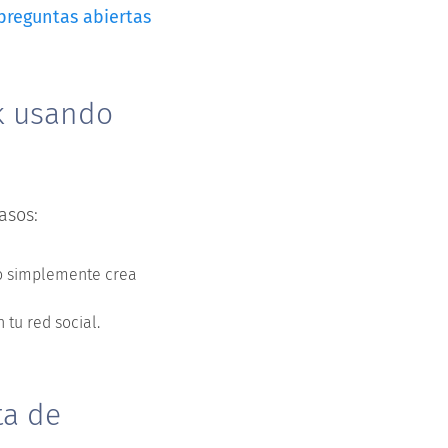
preguntas abiertas
k usando
asos:
o simplemente crea
 tu red social.
ta de