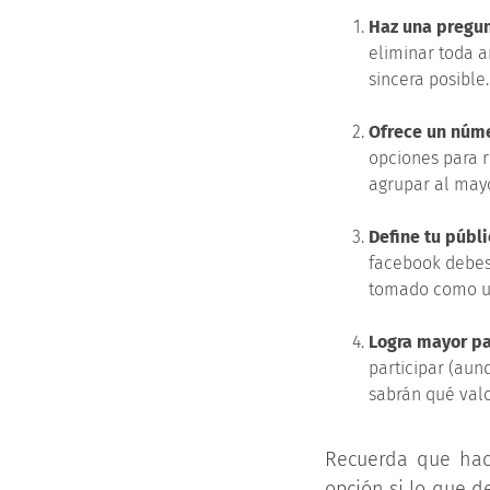
Haz una pregun
eliminar toda 
sincera posible.
Ofrece un núme
opciones para r
agrupar al may
Define tu públi
facebook debes
tomado como un
Logra mayor pa
participar (aun
sabrán qué val
Recuerda que hac
opción si lo que d