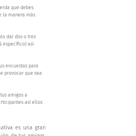
uerda que debes
de la manera más
lo dar dos o tres
 específico) así
us encuestas para
de provocar que sea
 tus amigos a
ticipantes así ellos
ativa es una gran
nión de tus amigos.