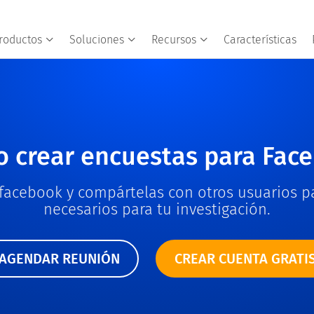
roductos
Soluciones
Recursos
Características
 crear encuestas para Fac
facebook y compártelas con otros usuarios p
necesarios para tu investigación.
AGENDAR REUNIÓN
CREAR CUENTA GRATI