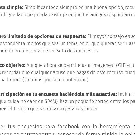
ta simple:
Simplificar todo siempre es una buena opción, rec
ambigüedad que pueda existir para que tus amigos respondan 
ro limitado de opciones de respuesta:
El mayor consejo es so
esponder (a menos que sea un tema en el que quieras ser 100%
or número de personas en solo dos encuestas.
co objetivo:
Aunque ahora se permite usar imágenes o GIF en t
 recordar que cualquier abuso que hagas de este recurso pue
a broma (a menos que sea tu intención).
rticipación en tu encuesta haciéndola más atractiva:
Invita a
que cuida no caer en SPAM), haz un pequeño sorteo entre los par
oras el tiempo que se tomaron para responder.
er tus encuestas para facebook con la herramienta n
eseas es entretenerte y conocer de forma rápida la opi