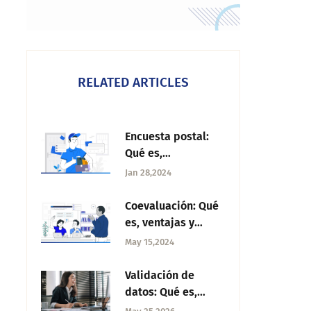
RELATED ARTICLES
Encuesta postal:
Qué es,
Inconvenientes y
Jan 28,2024
alternativas
Coevaluación: Qué
es, ventajas y
pasos para
May 15,2024
realizarla
Validación de
datos: Qué es,
importancia, tipos,