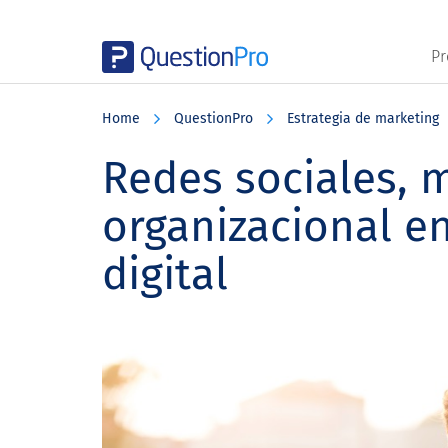
Pr
Skip
Skip
Skip
to
to
to
Home
QuestionPro
Estrategia de marketing
main
primary
footer
content
sidebar
Redes sociales, 
organizacional e
digital