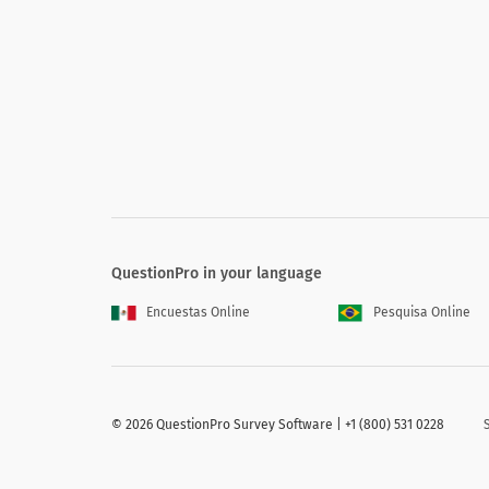
Épuisement
Rencontrez-vous d'autres difficultés?
QuestionPro in your language
Encuestas Online
Pesquisa Online
Souffrez-vous de l'une des maladies ci-
Maladies cardiovasculaires
©
2026 QuestionPro Survey Software | +1 (800) 531 0228
Asthme
Cancer