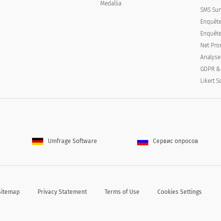
Medallia
SMS Sur
Enquête
Enquêtes
Net Pro
Analyse
GDPR &
Likert S
Umfrage Software
Сервис опросов
dessous?
Diabète
Sitemap
Privacy Statement
Terms of Use
Cookies Settings
Bronchite
French (Français) translation missin