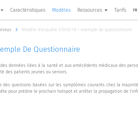
Caractéristiques
Modèles
Ressources
Tarifs
FR
Surveys
Modèle d'enquête COVID-19 + exemple de questionnaire
xemple De Questionnaire
 des données liées à la santé et aux antécédents médicaux des perso
nté des patients jeunes ou seniors.
se des questions basées sur les symptômes courants chez la majorité
te pour prédire le prochain hotspot et arrêter la propagation de l'inf