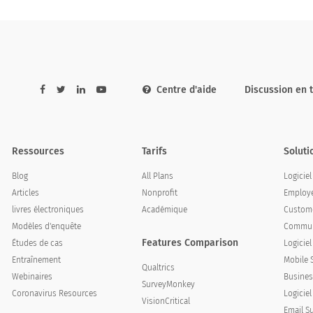
-dessous?
Non
Légère
Centre d'aide
Discussion en 
Ressources
Tarifs
Soluti
Blog
All Plans
Logicie
Articles
Nonprofit
Employe
livres électroniques
Académique
Custome
Modèles d'enquête
Communi
Features Comparison
Études de cas
Logicie
Entraînement
Mobile 
Qualtrics
Webinaires
Busines
SurveyMonkey
Coronavirus Resources
Logiciel
Non
Légère
VisionCritical
Email S