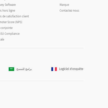
vey Software
Marque
s hors ligne
Contactez nous
 de satisfaction client
moter Score (NPS)
 conjointe
 EU Compliance
cale
برامج للمسح
Logiciel d'enquête
g for : Other