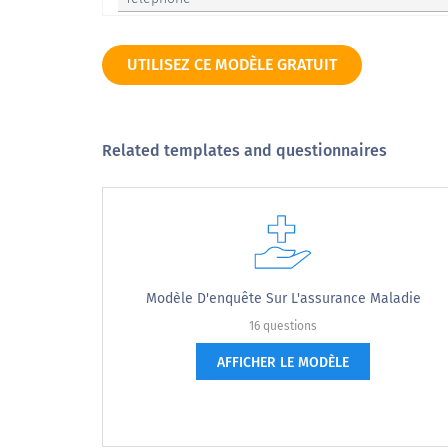
UTILISEZ CE MODÈLE GRATUIT
Quel est ton sexe?
Related templates and questionnaires
What is your gender?
Masculin
Femelle
Modèle D'enquête Sur L'assurance Maladie
Autre
16 questions
Je préfère ne pas le dire
AFFICHER LE MODÈLE