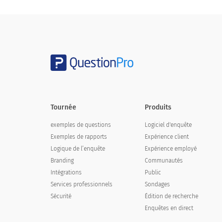
Connaissez-vous l'un des symptômes ci
Du froid
Fièvre
La toux
Essoufflement
Mal de crâne
Tournée
Produits
Douleur musculaire
exemples de questions
Logiciel d'enquête
Exemples de rapports
Expérience client
Gorge irritée
Logique de l’enquête
Expérience employé
La diarrhée
Branding
Communautés
Intégrations
Public
Troubles olfactifs
Services professionnels
Sondages
Troubles du goût
Sécurité
Édition de recherche
Enquêtes en direct