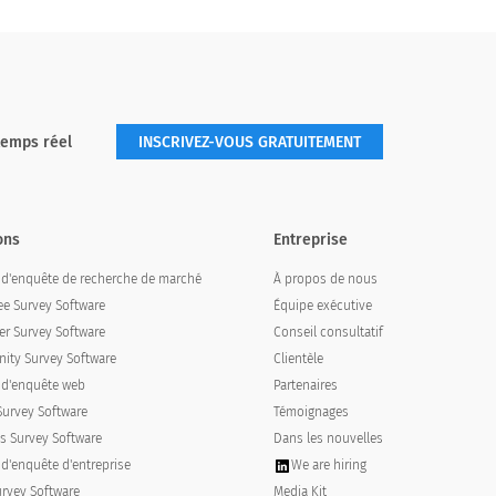
Moyen
Lourd
temps réel
INSCRIVEZ-VOUS GRATUITEMENT
ons
Entreprise
l d'enquête de recherche de marché
À propos de nous
e Survey Software
Équipe exécutive
r Survey Software
Conseil consultatif
ty Survey Software
Clientèle
l d'enquête web
Partenaires
Survey Software
Témoignages
s Survey Software
Dans les nouvelles
 d'enquête d'entreprise
We are hiring
Moyen
Lourd
urvey Software
Media Kit