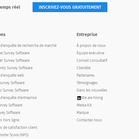
temps réel
INSCRIVEZ-VOUS GRATUITEMENT
ons
Entreprise
l d'enquête de recherche de marché
À propos de nous
e Survey Software
Équipe exécutive
r Survey Software
Conseil consultatif
ty Survey Software
Clientèle
l d'enquête web
Partenaires
Survey Software
Témoignages
s Survey Software
Dans les nouvelles
 d'enquête d'entreprise
We are hiring
urvey Software
Media Kit
vey Software
Marque
s hors ligne
Contactez nous
 de satisfaction client
moter Score (NPS)