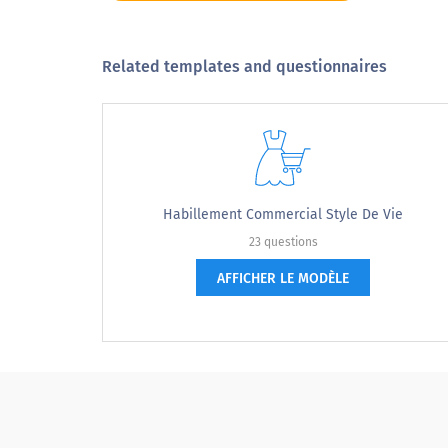
Je préfère penser que je suis un peu d'un swinger.
La vie d'une femme est remplie que si elle peut
Related templates and questionnaires
fournir un foyer heureux pour sa famille.
Mon statut social est une partie importante de ma
vie.
J'agis sur mes intuitions.
Habillement Commercial Style De Vie
23 questions
AFFICHER LE MODÈLE