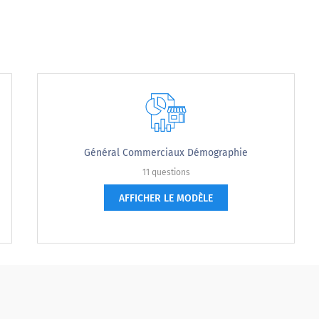
French (Français)
French (Français)
French (Français)
French (F
translation missing for :
translation missing for :
translation missing for :
translatio
Strongly agree
Agree
Neutral
Disagree
Général Commerciaux Démographie
11 questions
AFFICHER LE MODÈLE