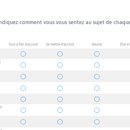
aît indiquez comment vous vous sentez au sujet de chaq
Tout à fait d'accord
Se mettre d'accord
Neutre
Être e
.
t
on