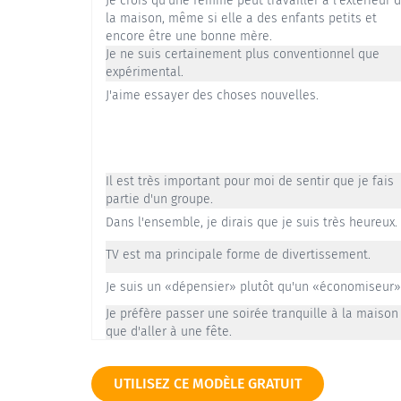
Je crois qu'une femme peut travailler à l'extérieur 
la maison, même si elle a des enfants petits et
encore être une bonne mère.
Je ne suis certainement plus conventionnel que
expérimental.
J'aime essayer des choses nouvelles.
Il est très important pour moi de sentir que je fais
partie d'un groupe.
Dans l'ensemble, je dirais que je suis très heureux.
TV est ma principale forme de divertissement.
Je suis un «dépensier» plutôt qu'un «économiseur»
Je préfère passer une soirée tranquille à la maison
que d'aller à une fête.
Ma famille est la chose la plus importante pour moi
Je pense avoir plus de confiance en soi que la plup
UTILISEZ CE MODÈLE GRATUIT
des gens.