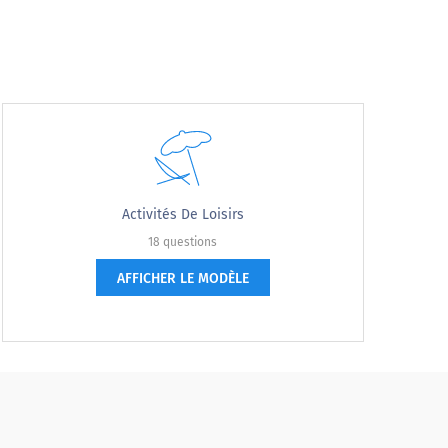
rançais)
French (Français)
French (Français)
n missing for :
translation missing for :
translation missing for :
Strongly disagree
Not sure
Activités De Loisirs
18 questions
AFFICHER LE MODÈLE