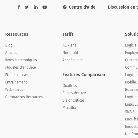
Centre d'aide
Discussion en 
Ressources
Tarifs
Soluti
Blog
All Plans
Logicie
Articles
Nonprofit
Employe
livres électroniques
Académique
Custome
Modèles d'enquête
Communi
Features Comparison
Études de cas
Logicie
Entraînement
Mobile 
Qualtrics
Webinaires
Busines
SurveyMonkey
Coronavirus Resources
Logiciel
VisionCritical
Email S
Medallia
SMS Sur
Enquête
Enquêtes
Net Pro