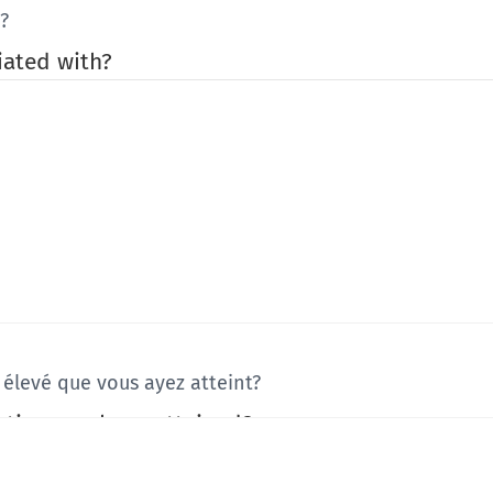
é?
liated with?
s élevé que vous ayez atteint?
cation you have attained?