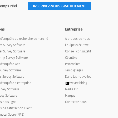
temps réel
INSCRIVEZ-VOUS GRATUITEMENT
ons
Entreprise
l d'enquête de recherche de marché
À propos de nous
e Survey Software
Équipe exécutive
r Survey Software
Conseil consultatif
ty Survey Software
Clientèle
l d'enquête web
Partenaires
Survey Software
Témoignages
s Survey Software
Dans les nouvelles
 d'enquête d'entreprise
We are hiring
urvey Software
Media Kit
vey Software
Marque
s hors ligne
Contactez nous
 de satisfaction client
moter Score (NPS)