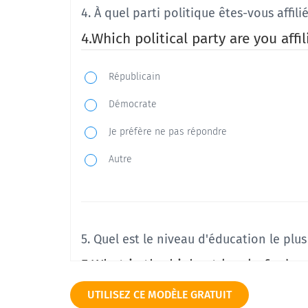
4. À quel parti politique êtes-vous affili
4.Which political party are you affi
Républicain
Démocrate
Je préfère ne pas répondre
Autre
5. Quel est le niveau d'éducation le plu
5.What is the highest level of edu
UTILISEZ CE MODÈLE GRATUIT
École primaire