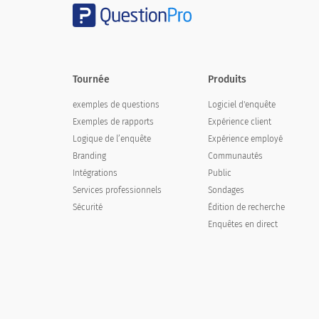
Marié
Veuf
Tournée
Produits
Divorcé
exemples de questions
Logiciel d'enquête
Séparé
Exemples de rapports
Expérience client
Célibataire jamais marié
Logique de l’enquête
Expérience employé
Branding
Communautés
Intégrations
Public
Services professionnels
Sondages
Sécurité
Édition de recherche
7. Vous considérez-vous comme invalide
Enquêtes en direct
7.Do you consider yourself disable
Oui
Non