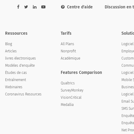
Centre d'aide
Discussion en 
Ressources
Tarifs
Soluti
Blog
All Plans
Logicie
Articles
Nonprofit
Employe
livres électroniques
Académique
Custome
Modèles d'enquête
Communi
Features Comparison
Études de cas
Logicie
Entraînement
Mobile 
Qualtrics
Webinaires
Busines
SurveyMonkey
?
Coronavirus Resources
Logiciel
VisionCritical
Email S
d?
Medallia
SMS Sur
Enquête
Enquêtes
Net Pro