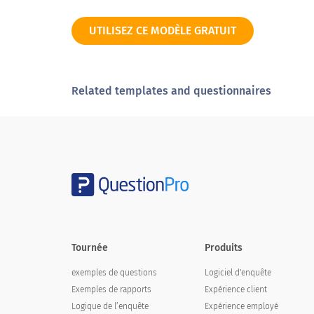
UTILISEZ CE MODÈLE GRATUIT
Quelles sont vos opportunités?
Tendances actuelles du marché
Related templates and questionnaires
Démographie des clients
Changements politiques
Économie de marché
Relation avec les distributeurs
Tournée
Produits
Quelles sont vos menaces?
exemples de questions
Logiciel d'enquête
Exemples de rapports
Expérience client
Tendances actuelles du marché
Logique de l’enquête
Expérience employé