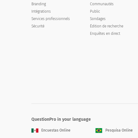
Branding
Communautés
Démographie des clients
Intégrations
Public
Changements politiques
Services professionnels
Sondages
Sécurité
Édition de recherche
Économie de marché
Enquêtes en direct
Relation avec les distributeurs
QuestionPro in your language
Encuestas Online
Pesquisa Online