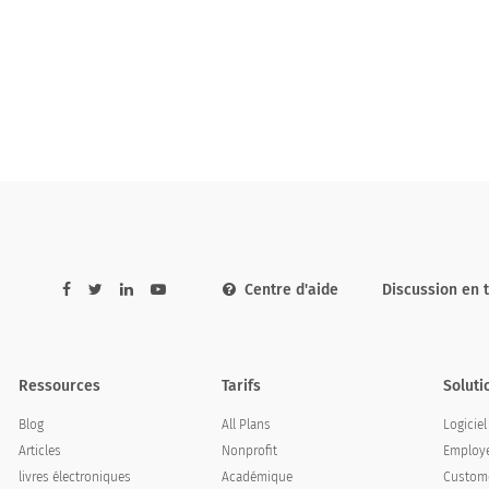
Centre d'aide
Discussion en 
Ressources
Tarifs
Soluti
Blog
All Plans
Logicie
Articles
Nonprofit
Employe
livres électroniques
Académique
Custome