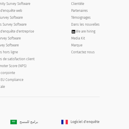
ty Survey Software
Clientèle
l d'enquête web
Partenaires
Survey Software
Témoignages
s Survey Software
Dans les nouvelles
 d'enquête d'entreprise
We are hiring
urvey Software
Media Kit
vey Software
Marque
s hors ligne
Contactez nous
 de satisfaction client
moter Score (NPS)
 conjointe
 EU Compliance
cale
برامج للمسح
Logiciel d'enquête