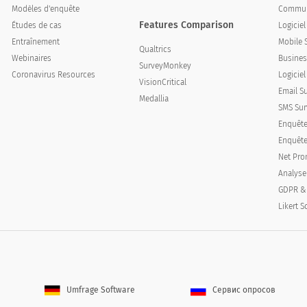
Modèles d'enquête
Communi
Features Comparison
Études de cas
Logicie
Entraînement
Mobile 
Qualtrics
Webinaires
Busines
SurveyMonkey
Coronavirus Resources
Logiciel
VisionCritical
Email S
Medallia
SMS Sur
Enquête
Enquêtes
Net Pro
Analyse
GDPR &
Likert S
Umfrage Software
Сервис опросов