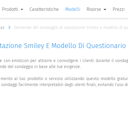
Prodotti
Caratteristiche
Modelli
Risorse
Prezzi
eys
Domande del sondaggio di valutazione Smiley e modello di qu
azione Smiley E Modello Di Questionario
e con emoticon per attrarre e coinvolgere i clienti durante il sondag
nde del sondaggio in base alle tue esigenze.
n merito al tuo prodotto o servizio utilizzando questo modello grat
 sondaggi facilmente interpretabili dagli utenti finali, evitando l'uso 