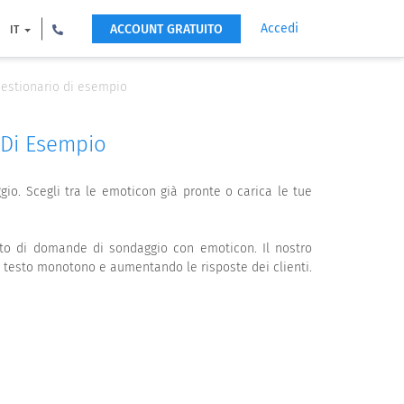
Accedi
ACCOUNT GRATUITO
IT
estionario di esempio
 Di Esempio
gio. Scegli tra le emoticon già pronte o carica le tue
uito di domande di sondaggio con emoticon. Il nostro
di testo monotono e aumentando le risposte dei clienti.