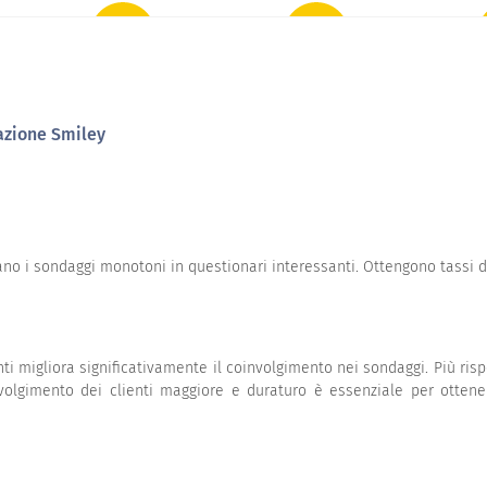
Neutro
Soddisfatto
Molto
tazione Smiley
no i sondaggi monotoni in questionari interessanti. Ottengono tassi di 
ti migliora significativamente il coinvolgimento nei sondaggi. Più rispo
coinvolgimento dei clienti maggiore e duraturo è essenziale per otten
Neutro
Soddisfatto
Molto