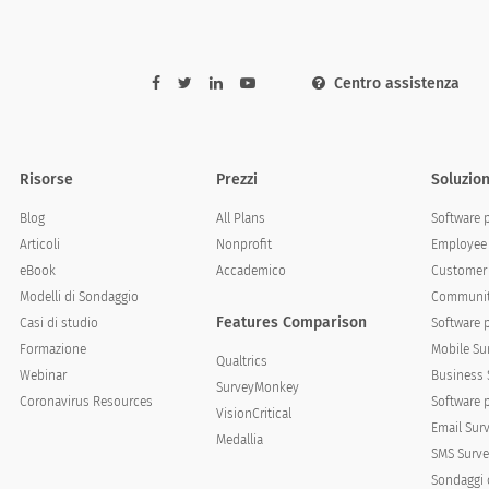
Centro assistenza
Risorse
Prezzi
Soluzion
Blog
All Plans
Software 
Neutro
Soddisfatto
Molto
Articoli
Nonprofit
Employee 
eBook
Accademico
Customer 
Modelli di Sondaggio
Communit
Features Comparison
Casi di studio
Software 
Formazione
Mobile Su
Qualtrics
Webinar
Business 
SurveyMonkey
Coronavirus Resources
Software 
VisionCritical
Email Sur
Medallia
SMS Surve
Sondaggi 