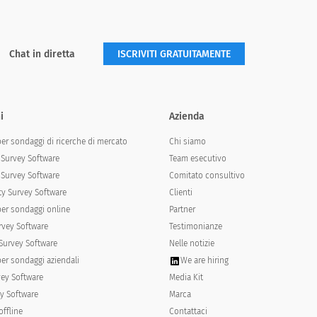
Chat in diretta
ISCRIVITI GRATUITAMENTE
i
Azienda
per sondaggi di ricerche di mercato
Chi siamo
 soddisfatto
Survey Software
Team esecutivo
Survey Software
Comitato consultivo
y Survey Software
Clienti
per sondaggi online
Partner
rvey Software
Testimonianze
Survey Software
Nelle notizie
per sondaggi aziendali
We are hiring
vey Software
Media Kit
y Software
Marca
offline
Contattaci