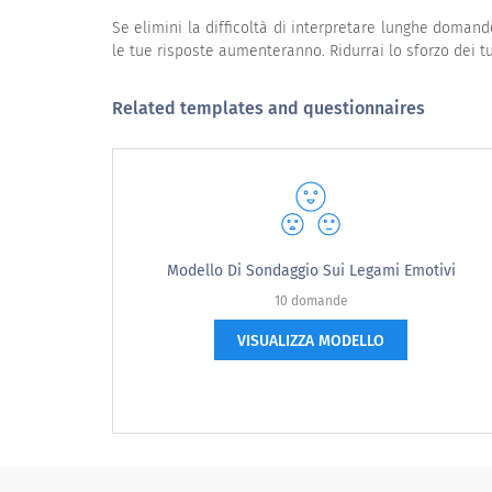
Se elimini la difficoltà di interpretare lunghe doman
le tue risposte aumenteranno. Ridurrai lo sforzo dei tuo
Related templates and questionnaires
Qualità del prodotto
Product quality
Modello Di Sondaggio Sui Legami Emotivi
10 domande
VISUALIZZA MODELLO
Molto insoddisfatto
Insoddisfatto