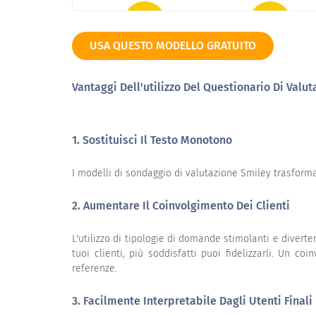
USA QUESTO MODELLO GRATUITO
Molto insoddisfatto
Insoddisfatto
Vantaggi Dell'utilizzo Del Questionario Di Valu
1. Sostituisci Il Testo Monotono
Progettazione del prodotto
I modelli di sondaggio di valutazione Smiley trasforma
Product design
2. Aumentare Il Coinvolgimento Dei Clienti
L'utilizzo di tipologie di domande stimolanti e diverten
tuoi clienti, più soddisfatti puoi fidelizzarli. Un 
referenze.
3. Facilmente Interpretabile Dagli Utenti Finali
Molto insoddisfatto
Insoddisfatto