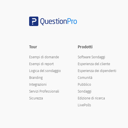
La tempestività del nostro servizio
The promptness of our service
Tour
Prodotti
Esempi di domande
Software Sondaggi
Molto insoddisfatto
Insoddisfatto
Esempi di report
Esperienza del cliente
Logica del sondaggio
Esperienza dei dipendenti
Branding
Comunità
Integrazioni
Pubblico
Servizi Professionali
Sondaggi
Il nostro supporto online
Sicurezza
Edizione di ricerca
Our online support
LivePolls